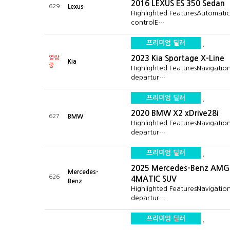
2016 LEXUS ES 350 Sedan
629
Lexus
Highlighted FeaturesAutomati
controlE…
프리미엄 딜러
2023 Kia Sportage X-Line
열람
Kia
중
Highlighted FeaturesNavigatio
departur…
프리미엄 딜러
2020 BMW X2 xDrive28i
627
BMW
Highlighted FeaturesNavigatio
departur…
프리미엄 딜러
2025 Mercedes-Benz AMG
Mercedes-
626
4MATIC SUV
Benz
Highlighted FeaturesNavigatio
departur…
프리미엄 딜러