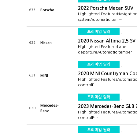
2022 Porsche Macan SUV
633
Porsche
Highlighted FeaturesNavigatio
systemAutomatic tem…
프리미엄 딜러
2020 Nissan Altima 2.5 S
632
Nissan
Highlighted FeaturesLane
departureAutomatic temper…
프리미엄 딜러
2020 MINI Countryman Coo
631
MINI
Highlighted FeaturesAutomati
controlE…
프리미엄 딜러
Mercedes-
2023 Mercedes-Benz GLB 
630
Benz
Highlighted FeaturesAutomati
controlE…
프리미엄 딜러