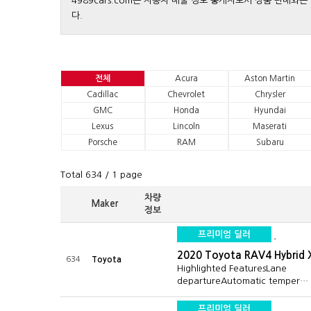
4989cars.com은 자동차 매울 정보 중개자로서 상품 판매
다.
전체
Acura
Aston Martin
Cadillac
Chevrolet
Chrysler
GMC
Honda
Hyundai
Lexus
Lincoln
Maserati
Porsche
RAM
Subaru
Total 634
/ 1 page
차량
Maker
정보
프리미엄 딜러
2020 Toyota RAV4 Hybrid 
634
Toyota
Highlighted FeaturesLane
departureAutomatic temper…
프리미엄 딜러