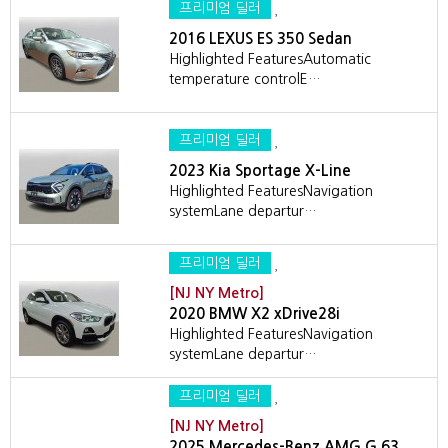
프리미엄 딜러
2016 LEXUS ES 350 Sedan
Highlighted FeaturesAutomatic
temperature controlE…
프리미엄 딜러
2023 Kia Sportage X-Line
Highlighted FeaturesNavigation
systemLane departur…
프리미엄 딜러
[NJ NY Metro]
2020 BMW X2 xDrive28i
Highlighted FeaturesNavigation
systemLane departur…
프리미엄 딜러
[NJ NY Metro]
2025 Mercedes-Benz AMG G 63