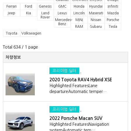
Ferrari
Ford
Genesis
GMC
Honda
Hyundai
Infiniti
Jeep
Kia
Land
Lexus
Lincoln
Maserati
Mazda
Rover
Mercedes-
MINI
Nissan
Porsche
Benz
RAM
Subaru
Tesla
Toyota
Volkswagen
Total 634
/ 1 page
차량정보
프리미엄 딜러
2020 Toyota RAV4 Hybrid XSE
Highlighted FeaturesLane
departureAutomatic temper…
프리미엄 딜러
2022 Porsche Macan SUV
Highlighted FeaturesNavigation
systemAutomatic tem…