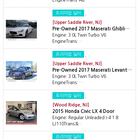
EngineTrans: Au…
프리미엄 딜러
[Upper Saddle River, NJ]
Pre-Owned 2017 Maserati Ghibli…
Engine: 3.0L Twin Turbo V6
EngineTrans: …
프리미엄 딜러
[Upper Saddle River, NJ]
Pre-Owned 2017 Maserati Levant…
Engine: 3.0L Twin Turbo V6
EngineTrans: …
프리미엄 딜러
[Wood Ridge, NJ]
2015 Honda Civic LX 4 Door
Engine: Regular Unleaded I-4 1.8
L/110Trans:&…
프리미엄 딜러