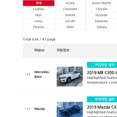
전체
Acura
Aston Martin
Cadillac
Chevrolet
Chrysler
GMC
Honda
Hyundai
Lexus
Lincoln
Maserati
Porsche
RAM
Subaru
Total 634
/ 47 page
Maker
차량정보
프리미엄 딜러
Mercedes-
2019 MB C300 
174
Benz
Highlighted Featu
temperature cont
프리미엄 딜러
2019 Mazda CX
Mazda
173
Highlighted Featu
communication s