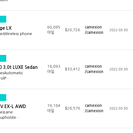
60,095
carnexion
age LX
$20,726
2022.03.30
마일
/carnexion
resWireless phone
18,093
carnexion
50 3.0t LUXE Sedan
$33,412
2022.03.30
마일
/carnexion
resAutomatic
rolP…
19,184
carnexion
-V EX-L AWD
$28,576
2022.03.30
마일
/carnexion
resLane
 upholste…