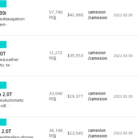
57,798
carnexion
30i
$42,068
2022.03.30
마일
/carnexion
resNavigation
 tem…
12,272
carnexion
.0T
$35,553
2022.03.30
마일
/carnexion
resLeather
tic te…
33,040
carnexion
 2.0T
$29,377
2022.03.30
마일
/carnexion
resAutomatic
rolE…
36,148
carnexion
 2.0T
$23,545
2022.03.30
마일
/carnexion
resWireless phone