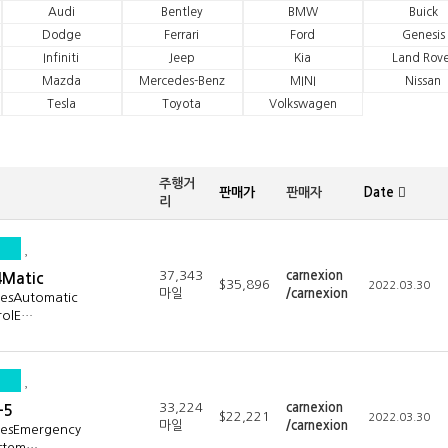
Audi
Bentley
BMW
Buick
Dodge
Ferrari
Ford
Genesis
Infiniti
Jeep
Kia
Land Rove
Mazda
Mercedes-Benz
MINI
Nissan
Tesla
Toyota
Volkswagen
주행거
판매가
판매자
Date
리
37,343
carnexion
4Matic
$35,896
2022.03.30
마일
/carnexion
resAutomatic
rolE…
33,224
carnexion
-5
$22,221
2022.03.30
마일
/carnexion
resEmergency
ystem…