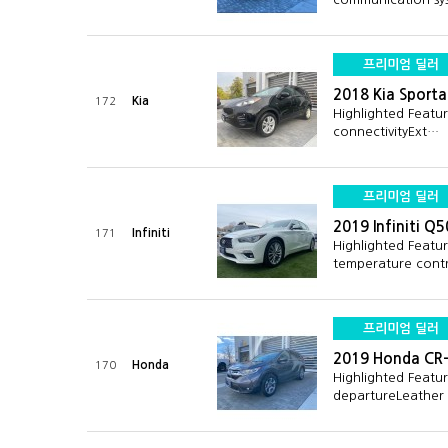
프리미엄 딜러
2018 Kia Sport
Kia
172
Highlighted Featu
connectivityExt…
프리미엄 딜러
2019 Infiniti Q
Infiniti
171
Highlighted Featu
temperature cont
프리미엄 딜러
2019 Honda CR
Honda
170
Highlighted Featu
departureLeather