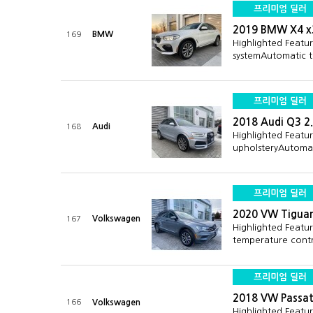
프리미엄 딜러
2019 BMW X4 x
BMW
169
Highlighted Featu
systemAutomatic
프리미엄 딜러
2018 Audi Q3 2
Audi
168
Highlighted Featu
upholsteryAutoma
프리미엄 딜러
2020 VW Tiguan
Volkswagen
167
Highlighted Featu
temperature cont
프리미엄 딜러
2018 VW Passat
166
Volkswagen
Highlighted Featu