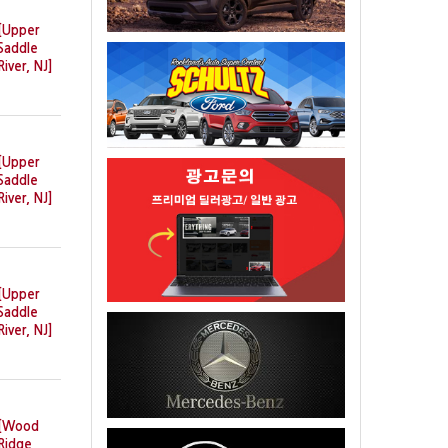
[Upper
Saddle
River, NJ]
[Upper
Saddle
River, NJ]
[Upper
Saddle
River, NJ]
[Wood
Ridge,