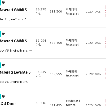
38,278
마세라티
serati Ghibli S
$31,500
2020.10.08
마일
/maserati
nder EngineTrans: Au…
32,994
마세라티
serati Ghibli S
$38,100
2020.10.08
마일
/maserati
rbo V6 EngineTrans: …
14,449
마세라티
aserati Levante S
$59,995
2020.10.08
마일
/maserati
rbo V6 EngineTrans: …
eastcoast
63,216
LX 4 Door
$11,495
toyota
2020.10.09