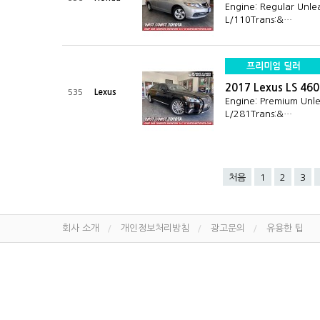
Engine: Regular Unle
L/110Trans:&…
프리미엄 딜러
2017 Lexus LS 46
Lexus
535
Engine: Premium Unl
L/281Trans:&…
처음
1
2
3
회사 소개
개인정보처리방침
광고문의
유용한 팁