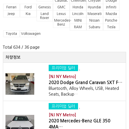
Cadillac
Chevrolet
Chrysler
Dodge
Ferrari
Ford
Genesis
GMC
Honda
Hyundai
Infiniti
Jeep
Kia
Land
Lexus
Lincoln
Maserati
Mazda
Rover
Mercedes-
MINI
Nissan
Porsche
Benz
RAM
Subaru
Tesla
Toyota
Volkswagen
Total 634
/ 36 page
차량정보
프리미엄 딜러
[NJ NY Metro]
2020 Dodge Grand Caravan SXT F…
Bluetooth, Alloy Wheels, USB, Heated
Seats, Backup…
프리미엄 딜러
[NJ NY Metro]
2020 Mercedes-Benz GLE 350
4MA…