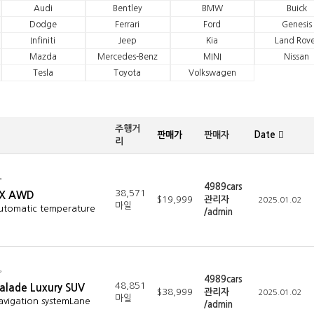
Audi
Bentley
BMW
Buick
Dodge
Ferrari
Ford
Genesis
Infiniti
Jeep
Kia
Land Rove
Mazda
Mercedes-Benz
MINI
Nissan
Tesla
Toyota
Volkswagen
주행거
판매가
판매자
Date
리
4989cars
38,571
LX AWD
$19,999
관리자
2025.01.02
마일
Automatic temperature
/admin
4989cars
48,851
alade Luxury SUV
$38,999
관리자
2025.01.02
마일
avigation systemLane
/admin