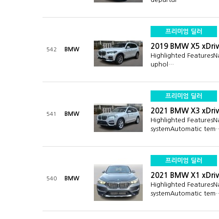
프리미엄 딜러
2019 BMW X5 xDriv
BMW
542
Highlighted FeaturesN
uphol…
프리미엄 딜러
2021 BMW X3 xDriv
BMW
541
Highlighted FeaturesN
systemAutomatic tem
프리미엄 딜러
2021 BMW X1 xDriv
BMW
540
Highlighted FeaturesN
systemAutomatic tem