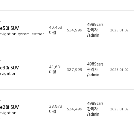
4989cars
40,453
e50i SUV
$34,999
관리자
2025.01.02
마일
avigation systemLeather
/admin
4989cars
41,631
e30i SUV
$27,999
관리자
2025.01.02
마일
avigation
/admin
…
4989cars
33,873
e28i SUV
$24,499
관리자
2025.01.02
마일
avigation
/admin
…