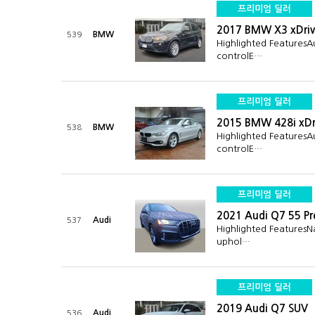
프리미엄 딜러
2017 BMW X3 xDriv
BMW
539
Highlighted Features
controlE…
프리미엄 딜러
2015 BMW 428i xDr
BMW
538
Highlighted Features
controlE…
프리미엄 딜러
2021 Audi Q7 55 P
Audi
537
Highlighted FeaturesN
uphol…
프리미엄 딜러
2019 Audi Q7 SUV
Audi
536