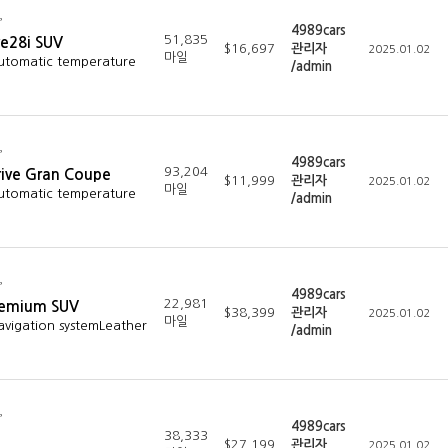
4989cars
51,835
e28i SUV
$16,697
관리자
2025.01.02
마일
Automatic temperature
/admin
4989cars
93,204
ive Gran Coupe
$11,999
관리자
2025.01.02
마일
Automatic temperature
/admin
4989cars
22,981
remium SUV
$38,399
관리자
2025.01.02
마일
avigation systemLeather
/admin
4989cars
38,333
$27,199
관리자
2025.01.02