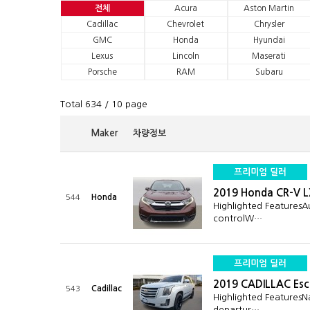
전체
Acura
Aston Martin
Cadillac
Chevrolet
Chrysler
GMC
Honda
Hyundai
Lexus
Lincoln
Maserati
Porsche
RAM
Subaru
Total 634
/ 10 page
Maker
차량정보
프리미엄 딜러
2019 Honda CR-V 
Honda
544
Highlighted Features
controlW…
프리미엄 딜러
2019 CADILLAC Esc
Cadillac
543
Highlighted FeaturesN
departur…