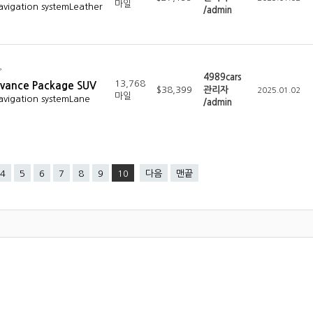
마일
avigation systemLeather
/admin
4989cars
13,768
vance Package SUV
$38,399
관리자
2025.01.02
마일
avigation systemLane
/admin
4
5
6
7
8
9
10
다음
맨끝