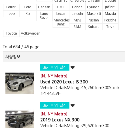
Cadillac
Chevrolet
Chrysler
Dodge
Ferrari
Ford
Genesis
GMC
Honda
Hyundai
Infiniti
Jeep
Kia
Land
Lexus
Lincoln
Maserati
Mazda
Rover
Mercedes-
MINI
Nissan
Porsche
Benz
RAM
Subaru
Tesla
Toyota
Volkswagen
Total 634
/ 46 page
차량정보
프리미엄 딜러
[NJ NY Metro]
Used 2020 Lexus IS 300
Vehicle DetailsMileage15,260Trim300Stock
#P1443LVI…
프리미엄 딜러
[NJ NY Metro]
2019 Lexus NX 300
Vehicle DetailsMileage29,620Trim300