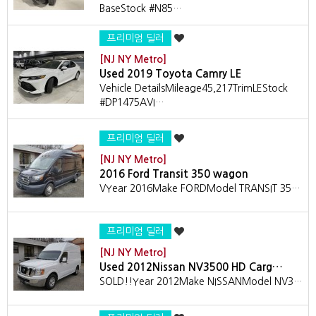
BaseStock #N85…
프리미엄 딜러
[NJ NY Metro]
Used 2019 Toyota Camry LE
Vehicle DetailsMileage45,217TrimLEStock
#DP1475AVI…
프리미엄 딜러
[NJ NY Metro]
2016 Ford Transit 350 wagon
VYear 2016Make FORDModel TRANSIT 35…
프리미엄 딜러
[NJ NY Metro]
Used 2012Nissan NV3500 HD Carg…
SOLD!!Year 2012Make NISSANModel NV3…