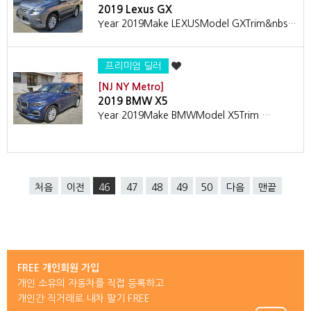
2019 Lexus GX
Year 2019Make LEXUSModel GXTrim&nbs…
프리미엄 딜러
[NJ NY Metro]
2019 BMW X5
Year 2019Make BMWModel X5Trim …
처음
이전
46
47
48
49
50
다음
맨끝
FREE 개인회원 가입
개인 소유의 자동차를 직접 등록하고
개인간 직거래로 내차 팔기 FREE