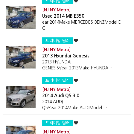
프리미엄 딜러
[NJ NY Metro]
Used 2014 MB E350
ear 2014Make MERCEDES-BENZModel E-
C…
프리미엄 딜러
[NJ NY Metro]
2013 Hyundai Genesis
2013 HYUNDAI
GENESISYear 2013Make HYUNDA…
프리미엄 딜러
[NJ NY Metro]
2014 Audi Q5 3.0
2014 AUDI
Q5Year 2014Make AUDIModel …
프리미엄 딜러
[NJ NY Metro]