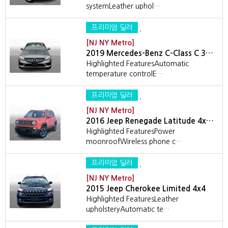
systemLeather uphol…
프리미엄 딜러
[NJ NY Metro]
2019 Mercedes-Benz C-Class C 3…
Highlighted FeaturesAutomatic
temperature controlE…
프리미엄 딜러
[NJ NY Metro]
2016 Jeep Renegade Latitude 4x…
Highlighted FeaturesPower
moonroofWireless phone c…
프리미엄 딜러
[NJ NY Metro]
2015 Jeep Cherokee Limited 4x4
Highlighted FeaturesLeather
upholsteryAutomatic te…