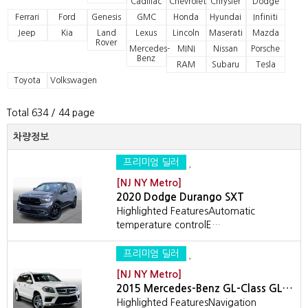
Cadillac
Chevrolet
Chrysler
Dodge
Ferrari
Ford
Genesis
GMC
Honda
Hyundai
Infiniti
Jeep
Kia
Land
Lexus
Lincoln
Maserati
Mazda
Rover
Mercedes-
MINI
Nissan
Porsche
Benz
RAM
Subaru
Tesla
Toyota
Volkswagen
Total 634
/ 44 page
차량정보
프리미엄 딜러
[NJ NY Metro]
2020 Dodge Durango SXT
Highlighted FeaturesAutomatic
temperature controlE…
프리미엄 딜러
[NJ NY Metro]
2015 Mercedes-Benz GL-Class GL…
Highlighted FeaturesNavigation