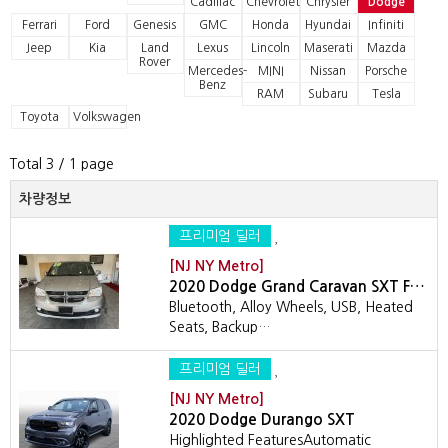
Cadillac
Chevrolet
Chrysler
Dodge
Ferrari
Ford
Genesis
GMC
Honda
Hyundai
Infiniti
Jeep
Kia
Land
Lexus
Lincoln
Maserati
Mazda
Rover
Mercedes-
MINI
Nissan
Porsche
Benz
RAM
Subaru
Tesla
Toyota
Volkswagen
Total 3
/ 1 page
차량정보
프리미엄 딜러
[NJ NY Metro]
2020 Dodge Grand Caravan SXT F…
Bluetooth, Alloy Wheels, USB, Heated
Seats, Backup…
프리미엄 딜러
[NJ NY Metro]
2020 Dodge Durango SXT
Highlighted FeaturesAutomatic