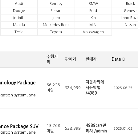
Audi
Bentley
BMW
Buick
Dodge
Ferrari
Ford
Genesis
Infiniti
Jeep
Kia
Land Rove
Mazda
Mercedes-Benz
MINI
Nissan
Tesla
Toyota
Volkswagen
주행거
판매가
판매자
Date
리
자동차싸게
hnology Package
66,235
$24,999
사는방법
2025.06.25
마일
/4989
igation systemLane
13,768
4989cars관
ance Package SUV
$38,399
2025.01.02
마일
리자 /admin
igation systemLane