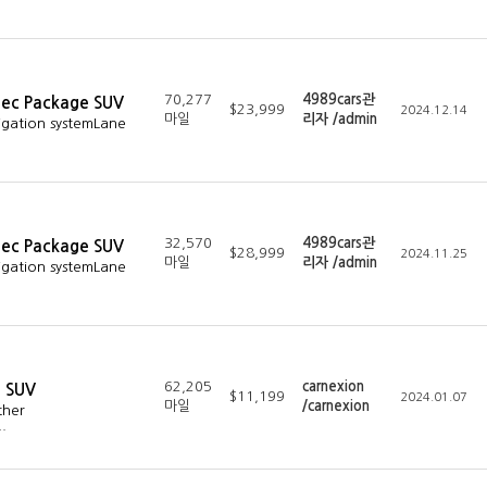
70,277
4989cars관
pec Package SUV
$23,999
2024.12.14
마일
리자 /admin
igation systemLane
32,570
4989cars관
pec Package SUV
$28,999
2024.11.25
마일
리자 /admin
igation systemLane
62,205
carnexion
e SUV
$11,199
2024.01.07
마일
/carnexion
ther
…