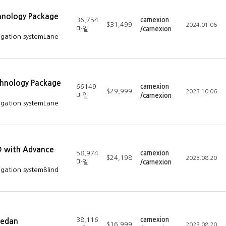
hnology Package
36,754
carnexion
$31,499
2024.01.06
마일
/carnexion
igation systemLane
hnology Package
66149
carnexion
$29,999
2023.10.06
마일
/carnexion
igation systemLane
 with Advance
58,974
carnexion
$24,198
2023.08.20
마일
/carnexion
igation systemBlind
38,116
carnexion
Sedan
$16,999
2023.08.20