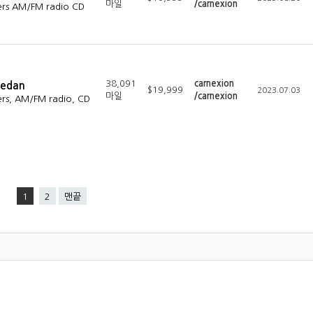
마일
/carnexion
ers AM/FM radio CD
38,091
carnexion
Sedan
$19,999
2023.07.03
마일
/carnexion
rs, AM/FM radio, CD
1
2
맨끝