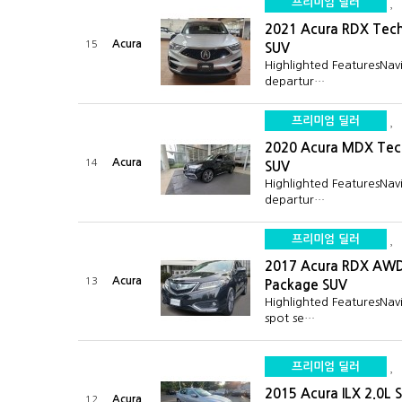
프리미엄 딜러
2021 Acura RDX Tec
Acura
15
SUV
Highlighted FeaturesNav
departur…
프리미엄 딜러
2020 Acura MDX Tec
Acura
14
SUV
Highlighted FeaturesNav
departur…
프리미엄 딜러
2017 Acura RDX AWD
Acura
13
Package SUV
Highlighted FeaturesNav
spot se…
프리미엄 딜러
2015 Acura ILX 2.0L 
Acura
12