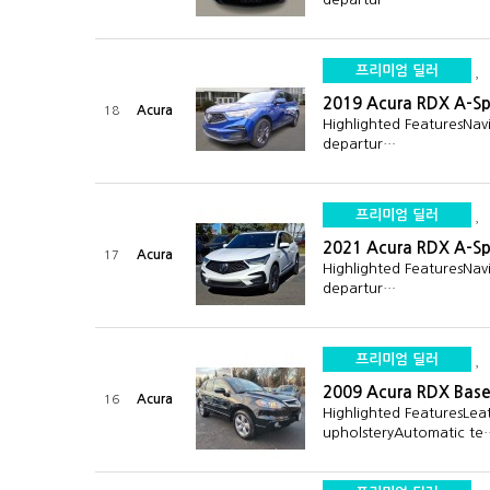
프리미엄 딜러
2019 Acura RDX A-S
Acura
18
Highlighted FeaturesNav
departur…
프리미엄 딜러
2021 Acura RDX A-S
Acura
17
Highlighted FeaturesNav
departur…
프리미엄 딜러
2009 Acura RDX Bas
Acura
16
Highlighted FeaturesLea
upholsteryAutomatic te