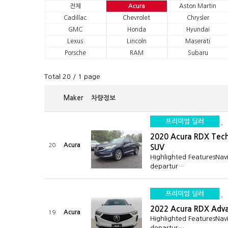
전체
Acura
Aston Martin
Cadillac
Chevrolet
Chrysler
GMC
Honda
Hyundai
Lexus
Lincoln
Maserati
Porsche
RAM
Subaru
Total 20
/ 1 page
Maker
차량정보
프리미엄 딜러
2020 Acura RDX Tec
Acura
20
SUV
Highlighted FeaturesNav
departur…
프리미엄 딜러
2022 Acura RDX Adv
Acura
19
Highlighted FeaturesNav
departur…