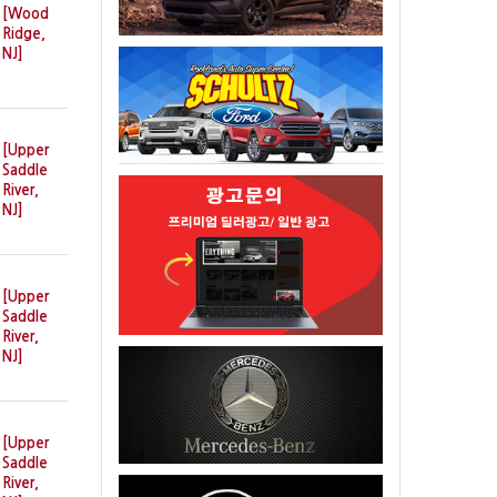
[Wood
Ridge,
NJ]
[Upper
Saddle
River,
NJ]
[Upper
Saddle
River,
NJ]
[Upper
Saddle
River,