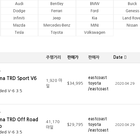
Audi
Bentley
BMW
Buick
Dodge
Ferrari
Ford
Genesis
Infiniti
Jeep
Kia
Land Rove
Mazda
Mercedes-Benz
MINI
Nissan
Tesla
Toyota
Volkswagen
주행거리
판매가
판매자
Date
eastcoast
ma TRD Sport V6
1,920 마
$34,995
toyota
2020.04.29
일
/eastcoast
ded V-6 3.5
eastcoast
ma TRD Off Road
41,170
$29,795
toyota
2020.04.29
b
마일
/eastcoast
ded V-6 3.5