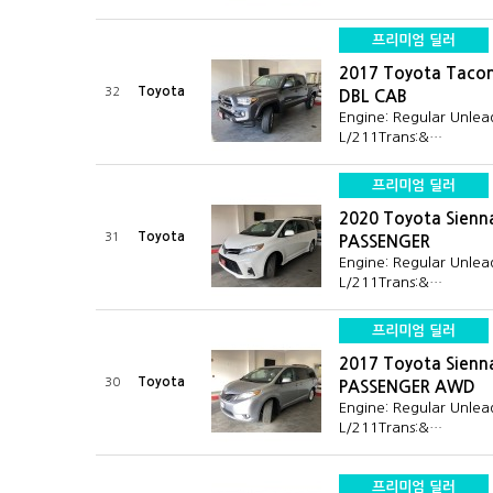
프리미엄 딜러
2017 Toyota Taco
Toyota
32
DBL CAB
Engine: Regular Unlea
L/211Trans:&…
프리미엄 딜러
2020 Toyota Sienn
Toyota
31
PASSENGER
Engine: Regular Unlea
L/211Trans:&…
프리미엄 딜러
2017 Toyota Sienn
Toyota
30
PASSENGER AWD
Engine: Regular Unlea
L/211Trans:&…
프리미엄 딜러