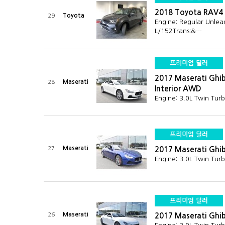
2018 Toyota RAV4
Toyota
29
Engine: Regular Unlea
L/152Trans:&…
프리미엄 딜러
2017 Maserati Ghib
Maserati
28
Interior AWD
Engine: 3.0L Twin Tur
프리미엄 딜러
Maserati
27
2017 Maserati Ghi
Engine: 3.0L Twin Tur
프리미엄 딜러
Maserati
26
2017 Maserati Ghi