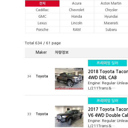
전체
Acura
Aston Martin
Cadillac
Chevrolet
Chrysler
GMC
Honda
Hyundai
Lexus
Lincoln
Maserati
Porsche
RAM
Subaru
Total 634
/ 61 page
Maker
차량정보
프리미엄 딜러
2018 Toyota Taco
Toyota
34
4WD DBL CAB
Engine: Regular Unlea
L/211Trans:&…
프리미엄 딜러
2017 Toyota Taco
Toyota
33
V6 4WD Double Ca
Engine: Regular Unlea
L/211Trans:&…