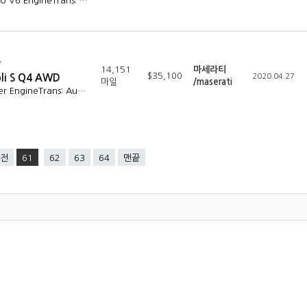
bo V6 EngineTrans: …
14,151
마세라티
$35,100
bli S Q4 AWD
2020.04.27
마일
/maserati
der EngineTrans: Au…
전
61
62
63
64
맨끝