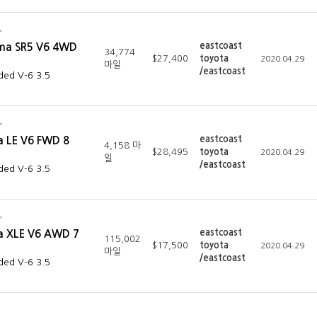
eastcoast
ma SR5 V6 4WD
34,774
$27,400
toyota
2020.04.29
마일
/eastcoast
ded V-6 3.5
eastcoast
a LE V6 FWD 8
4,158 마
$28,495
toyota
2020.04.29
일
/eastcoast
ded V-6 3.5
eastcoast
a XLE V6 AWD 7
115,002
$17,500
toyota
2020.04.29
마일
/eastcoast
ded V-6 3.5