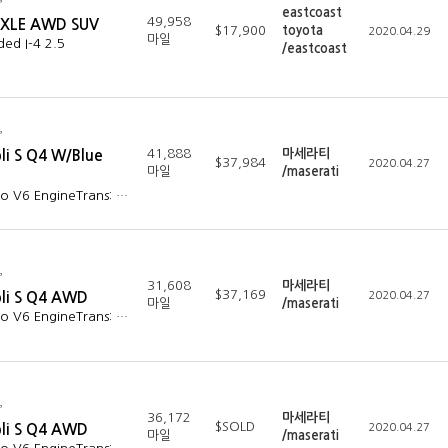
eastcoast
49,958
 XLE AWD SUV
$17,900
toyota
2020.04.29
마일
ded I-4 2.5
/eastcoast
41,888
마세라티
li S Q4 W/Blue
$37,984
2020.04.27
마일
/maserati
bo V6 EngineTrans: …
31,608
마세라티
$37,169
bli S Q4 AWD
2020.04.27
마일
/maserati
bo V6 EngineTrans: …
36,172
마세라티
$SOLD
bli S Q4 AWD
2020.04.27
마일
/maserati