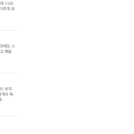
데 COD
 다르게 요
 크레딧 스
쓰고 매달
만) 오직
별개의 독
에…