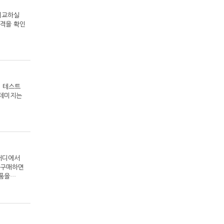
 비교하실
장가격을 확인
. 테스트
 데미지는
어디에서
 구매하면
물품을…