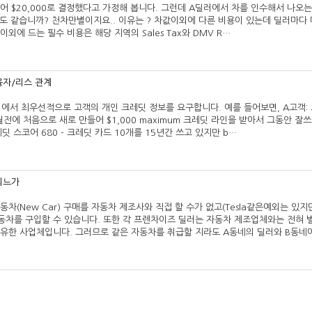
어 $20,000로 결정했다고 가정해 봅니다. 그런데 A딜러에서 차를 인수해서 나오는
에서도 같습니까? 천차만별이지요.. 이유는 ? 차값이외에 다른 비용이 있는데 딜러마다
이외에 드는 필수 비용은 해당 지역의 Sales Tax와 DMV R…
융자/리스 관계
에서 최우선적으로 고객의 개인 크레딧 정보를 요구합니다. 예를 들어보면, A고객:
개월전에 처음으로 새로 만들어 $1,000 maximum 크레딧 라인을 받아서 그동안 잘
딧 스코어 680 - 크레딧 카드 10개를 15년간 쓰고 있지만 b…
되느가
차(New Car) 구매를 자동차 제조사와 직접 할 수가 없고(Tesla같은예외는 있지
차를 구입할 수 있습니다. 또한 각 프렌차이즈 딜러는 자동차 제조업체와는 전혀 
유한 사업체입니다. 그러므로 같은 자동차를 취급할 지라도 A동네의 딜러와 B동네