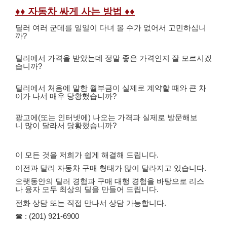
♦♦
자동차
싸게
사는
방법
♦♦
딜러
여러
군데를
일일이
다녀
볼
수가
없어서
고민하십니
까
?
딜러에서
가격을
받았는데
정말
좋은
가격인지
잘
모르시겠
습니까
?
딜러에서
처음에
말한
월부금이
실제로
계약할
때와
큰
차
이가
나서
매우
당황했습니까
?
광고에
(
또는
인터넷에
)
나오는
가격과
실제로
방문해보
니
많이
달라서
당황했습니까
?
이
모든
것을
저희가
쉽게
해결해
드립니다
.
이전과
달리
자동차
구매
형태가
많이
달라지고
있습니다
.
오랫동안의
딜러
경험과
구매
대행
경험을
바탕으로
리스
나
융자
모두
최상의
딜을
만들어
드립니다
.
전화
상담
또는
직접
만나서
상담
가능합니다
.
☎
: (201) 921-6900