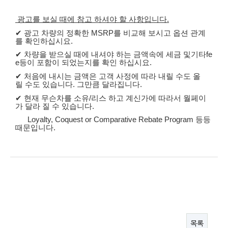
광고를
보실
때에
참고
하셔야
할
사항입니다
.
✔
광고
차량의
정확한
MSRP
를
비교해
보시고
옵션
관계
를
확인하십시요
.
✔
차량을
받으실
때에
내셔야
하는
금액속에
세금
및기타
fe
e
등이
포함이
되었는지를
확인
하십시요
.
✔
처음에
내시는
금액은
고객
사정에
따라
내릴
수도
올
릴
수도
있습니다
.
그만큼
달라집니다
.
✔
현재
무슨차를
소유
/
리스
하고
계신가에
따라서
월페이
가
달라
질
수
있습니다
.
Loyalty, Coquest or Comparative Rebate Program
등등
때문입니다
.
목록