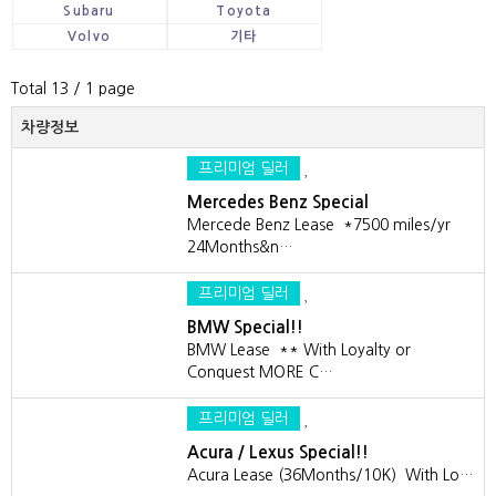
Subaru
Toyota
Volvo
기타
Total 13
/ 1 page
차량정보
프리미엄 딜러
Mercedes Benz Special
Mercede Benz Lease *7500 miles/yr
24Months&n…
프리미엄 딜러
BMW Special!!
BMW Lease ** With Loyalty or
Conquest MORE C…
프리미엄 딜러
Acura / Lexus Special!!
Acura Lease (36Months/10K) With Lo…