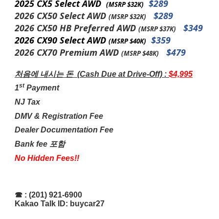
2025 CX5 Select AWD
$289
(MSRP $32K)
2026
CX50 Select AWD
$289
(MSRP $32K)
2026
CX50 HB Preferred AWD
$349
(MSRP $37K)
2026
CX90 Select AWD
$359
(MSRP $40K)
2026
CX70 Premium AWD
$479
(MSRP $48K)
처음에
내시는
돈
(Cash Due at Drive-Off) :
$4,995
st
1
Payment
NJ Tax
DMV & Registration Fee
Dealer Documentation Fee
Bank fee
포함
No Hidden Fees!!
☎
: (201) 921-6900
Kakao Talk ID: buycar27