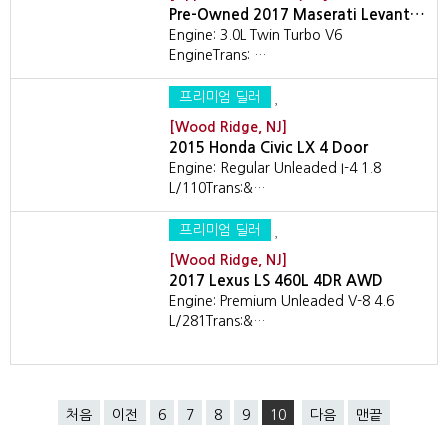
Pre-Owned 2017 Maserati Levant…
Engine: 3.0L Twin Turbo V6
EngineTrans: …
프리미엄 딜러
[Wood Ridge, NJ]
2015 Honda Civic LX 4 Door
Engine: Regular Unleaded I-4 1.8
L/110Trans:&…
프리미엄 딜러
[Wood Ridge, NJ]
2017 Lexus LS 460L 4DR AWD
Engine: Premium Unleaded V-8 4.6
L/281Trans:&…
처음
이전
6
7
8
9
10
다음
맨끝