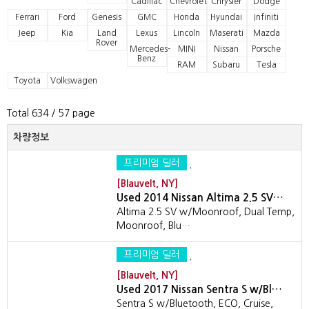
Cadillac
Chevrolet
Chrysler
Dodge
Ferrari
Ford
Genesis
GMC
Honda
Hyundai
Infiniti
Jeep
Kia
Land
Lexus
Lincoln
Maserati
Mazda
Rover
Mercedes-
MINI
Nissan
Porsche
Benz
RAM
Subaru
Tesla
Toyota
Volkswagen
Total 634
/ 57 page
차량정보
프리미엄 딜러
[Blauvelt, NY]
Used 2014 Nissan Altima 2.5 SV…
Altima 2.5 SV w/Moonroof, Dual Temp,
Moonroof, Blu…
프리미엄 딜러
[Blauvelt, NY]
Used 2017 Nissan Sentra S w/Bl…
Sentra S w/Bluetooth, ECO, Cruise,