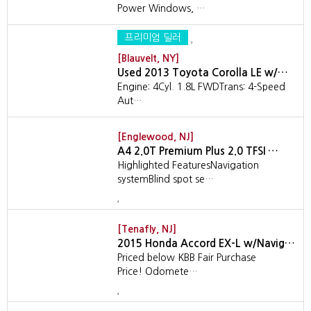
Power Windows, …
프리미엄 딜러
[Blauvelt, NY]
Used 2013 Toyota Corolla LE w/…
Engine: 4Cyl. 1.8L FWDTrans: 4-Speed
Aut…
[Englewood, NJ]
A4 2.0T Premium Plus 2.0 TFSI …
Highlighted FeaturesNavigation
systemBlind spot se…
[Tenafly, NJ]
2015 Honda Accord EX-L w/Navig…
Priced below KBB Fair Purchase
Price! Odomete…