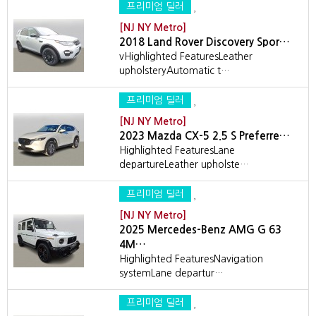
프리미엄 딜러
[NJ NY Metro]
2018 Land Rover Discovery Spor…
vHighlighted FeaturesLeather
upholsteryAutomatic t…
프리미엄 딜러
[NJ NY Metro]
2023 Mazda CX-5 2.5 S Preferre…
Highlighted FeaturesLane
departureLeather upholste…
프리미엄 딜러
[NJ NY Metro]
2025 Mercedes-Benz AMG G 63
4M…
Highlighted FeaturesNavigation
systemLane departur…
프리미엄 딜러