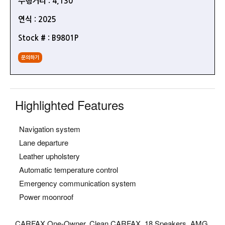
주행거리 : 4,130
연식 : 2025
Stock # : B9801P
문의하기
Highlighted Features
Navigation system
Lane departure
Leather upholstery
Automatic temperature control
Emergency communication system
Power moonroof
CARFAX One-Owner. Clean CARFAX. 18 Speakers, AMG