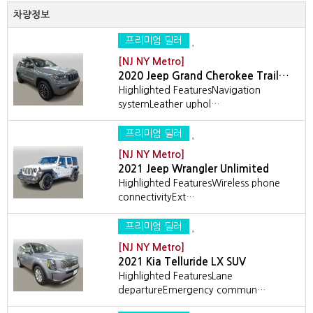
차량정보
프리미엄 딜러
[NJ NY Metro]
2020 Jeep Grand Cherokee Trail…
Highlighted FeaturesNavigation
systemLeather uphol…
프리미엄 딜러
[NJ NY Metro]
2021 Jeep Wrangler Unlimited
Highlighted FeaturesWireless phone
connectivityExt…
프리미엄 딜러
[NJ NY Metro]
2021 Kia Telluride LX SUV
Highlighted FeaturesLane
departureEmergency commun…