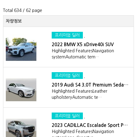
Total 634
/ 62 page
차량정보
프리미엄 딜러
2022 BMW X5 xDrive40i SUV
Highlighted FeaturesNavigation
systemAutomatic tem…
프리미엄 딜러
2019 Audi S4 3.0T Premium Seda…
Highlighted FeaturesLeather
upholsteryAutomatic te…
프리미엄 딜러
2023 CADILLAC Escalade Sport P…
Highlighted FeaturesNavigation