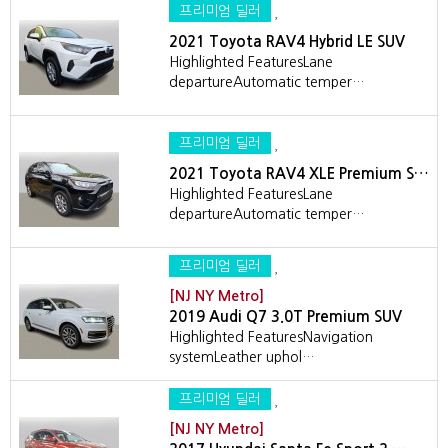
프리미엄 딜러
2021 Toyota RAV4 Hybrid LE SUV
Highlighted FeaturesLane
departureAutomatic temper…
프리미엄 딜러
2021 Toyota RAV4 XLE Premium S…
Highlighted FeaturesLane
departureAutomatic temper…
프리미엄 딜러
[NJ NY Metro]
2019 Audi Q7 3.0T Premium SUV
Highlighted FeaturesNavigation
systemLeather uphol…
프리미엄 딜러
[NJ NY Metro]