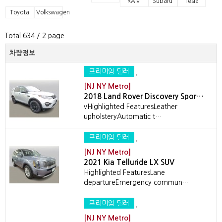
RAM
Subaru
Tesla
Toyota
Volkswagen
Total 634
/ 2 page
차량정보
프리미엄 딜러
[NJ NY Metro]
2018 Land Rover Discovery Spor…
vHighlighted FeaturesLeather
upholsteryAutomatic t…
프리미엄 딜러
[NJ NY Metro]
2021 Kia Telluride LX SUV
Highlighted FeaturesLane
departureEmergency commun…
프리미엄 딜러
[NJ NY Metro]