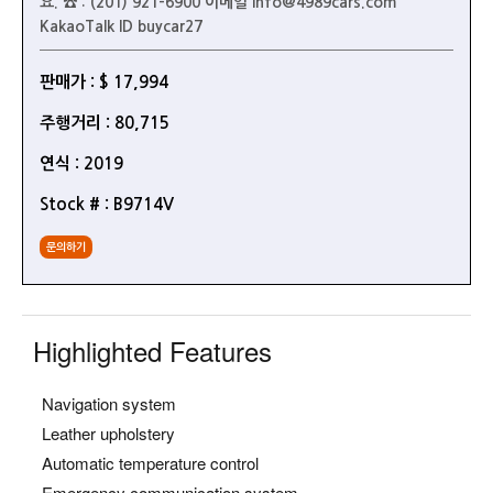
요. ☎ : (201) 921-6900 이메일 info@4989cars.com
KakaoTalk ID buycar27
판매가 : $ 17,994
주행거리 : 80,715
연식 : 2019
Stock # : B9714V
문의하기
Highlighted Features
Navigation system
Leather upholstery
Automatic temperature control
Emergency communication system