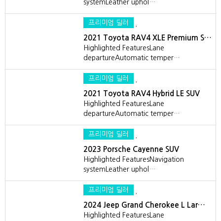
systemLeather uphol…
프리미엄 딜러
2021 Toyota RAV4 XLE Premium S…
Highlighted FeaturesLane
departureAutomatic temper…
프리미엄 딜러
2021 Toyota RAV4 Hybrid LE SUV
Highlighted FeaturesLane
departureAutomatic temper…
프리미엄 딜러
2023 Porsche Cayenne SUV
Highlighted FeaturesNavigation
systemLeather uphol…
프리미엄 딜러
2024 Jeep Grand Cherokee L Lar…
Highlighted FeaturesLane