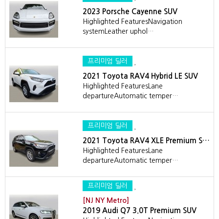
2023 Porsche Cayenne SUV
Highlighted FeaturesNavigation
systemLeather uphol…
프리미엄 딜러
2021 Toyota RAV4 Hybrid LE SUV
Highlighted FeaturesLane
departureAutomatic temper…
프리미엄 딜러
2021 Toyota RAV4 XLE Premium S…
Highlighted FeaturesLane
departureAutomatic temper…
프리미엄 딜러
[NJ NY Metro]
2019 Audi Q7 3.0T Premium SUV