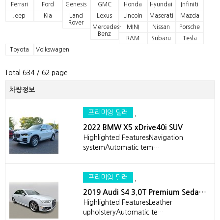
Ferrari
Ford
Genesis
GMC
Honda
Hyundai
Infiniti
Jeep
Kia
Land
Lexus
Lincoln
Maserati
Mazda
Rover
Mercedes-
MINI
Nissan
Porsche
Benz
RAM
Subaru
Tesla
Toyota
Volkswagen
Total 634
/ 62 page
차량정보
프리미엄 딜러
2022 BMW X5 xDrive40i SUV
Highlighted FeaturesNavigation
systemAutomatic tem…
프리미엄 딜러
2019 Audi S4 3.0T Premium Seda…
Highlighted FeaturesLeather
upholsteryAutomatic te…