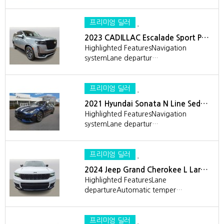
프리미엄 딜러
2023 CADILLAC Escalade Sport P…
Highlighted FeaturesNavigation
systemLane departur…
프리미엄 딜러
2021 Hyundai Sonata N Line Sed…
Highlighted FeaturesNavigation
systemLane departur…
프리미엄 딜러
2024 Jeep Grand Cherokee L Lar…
Highlighted FeaturesLane
departureAutomatic temper…
프리미엄 딜러