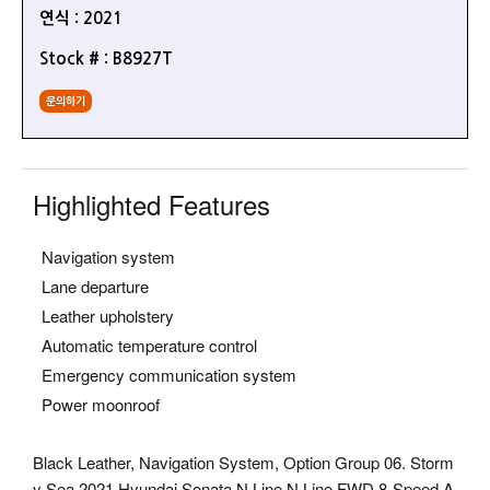
연식 : 2021
Stock # : B8927T
문의하기
Highlighted Features
Navigation system
Lane departure
Leather upholstery
Automatic temperature control
Emergency communication system
Power moonroof
Black Leather, Navigation System, Option Group 06. Storm
y Sea 2021 Hyundai Sonata N Line N Line FWD 8-Speed A