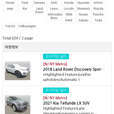
Ferrari
Ford
Genesis
GMC
Honda
Hyundai
Infiniti
Jeep
Kia
Land
Lexus
Lincoln
Maserati
Mazda
Rover
Mercedes-
MINI
Nissan
Porsche
Benz
RAM
Subaru
Tesla
Toyota
Volkswagen
Total 634
/ 2 page
차량정보
프리미엄 딜러
[NJ NY Metro]
2018 Land Rover Discovery Spor…
vHighlighted FeaturesLeather
upholsteryAutomatic t…
프리미엄 딜러
[NJ NY Metro]
2021 Kia Telluride LX SUV
Highlighted FeaturesLane
departureEmergency commun…