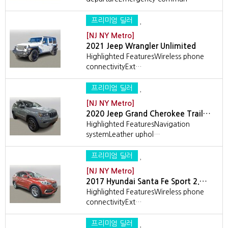
프리미엄 딜러
[NJ NY Metro]
2021 Jeep Wrangler Unlimited
Highlighted FeaturesWireless phone
connectivityExt…
프리미엄 딜러
[NJ NY Metro]
2020 Jeep Grand Cherokee Trail…
Highlighted FeaturesNavigation
systemLeather uphol…
프리미엄 딜러
[NJ NY Metro]
2017 Hyundai Santa Fe Sport 2.…
Highlighted FeaturesWireless phone
connectivityExt…
프리미엄 딜러