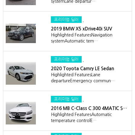
systemLane departur…
프리미엄 딜러
2019 BMW X5 xDrive40i SUV
Highlighted FeaturesNavigation
systemAutomatic tem…
프리미엄 딜러
2020 Toyota Camry LE Sedan
Highlighted FeaturesLane
departureEmergency commun…
프리미엄 딜러
2016 MB C-Class C 300 4MATIC S…
Highlighted FeaturesAutomatic
temperature controlE…