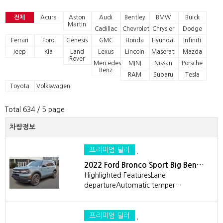
전체
Acura
Aston
Audi
Bentley
BMW
Buick
Martin
Cadillac
Chevrolet
Chrysler
Dodge
Ferrari
Ford
Genesis
GMC
Honda
Hyundai
Infiniti
Jeep
Kia
Land
Lexus
Lincoln
Maserati
Mazda
Rover
Mercedes-
MINI
Nissan
Porsche
Benz
RAM
Subaru
Tesla
Toyota
Volkswagen
Total 634
/ 5 page
차량정보
프리미엄 딜러
2022 Ford Bronco Sport Big Ben…
Highlighted FeaturesLane
departureAutomatic temper…
프리미엄 딜러