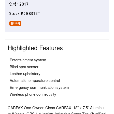
연식 : 2017
Stock # : B8312T
문의하기
Highlighted Features
Entertainment system
Blind spot sensor
Leather upholstery
Automatic temperature control
Emergency communication system
Wireless phone connectivity
CARFAX One-Owner. Clean CARFAX. 18" x 7.5" Aluminu
m Wheels, GPS Navigation, Inflatable Spare Tire Kit w/Seal