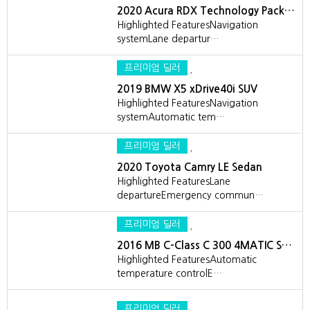
2020 Acura RDX Technology Pack…
Highlighted FeaturesNavigation
systemLane departur…
프리미엄 딜러
2019 BMW X5 xDrive40i SUV
Highlighted FeaturesNavigation
systemAutomatic tem…
프리미엄 딜러
2020 Toyota Camry LE Sedan
Highlighted FeaturesLane
departureEmergency commun…
프리미엄 딜러
2016 MB C-Class C 300 4MATIC S…
Highlighted FeaturesAutomatic
temperature controlE…
프리미엄 딜러