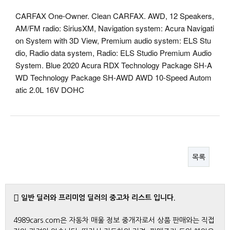
CARFAX One-Owner. Clean CARFAX. AWD, 12 Speakers,
AM/FM radio: SiriusXM, Navigation system: Acura Navigati
on System with 3D View, Premium audio system: ELS Stu
dio, Radio data system, Radio: ELS Studio Premium Audio
System. Blue 2020 Acura RDX Technology Package SH-A
WD Technology Package SH-AWD AWD 10-Speed Autom
atic 2.0L 16V DOHC
목록
일반 딜러와 프리미엄 딜러의 중고차 리스트 입니다.
4989cars.com은 자동차 매울 정보 중개자로서 상품 판매와는 직접