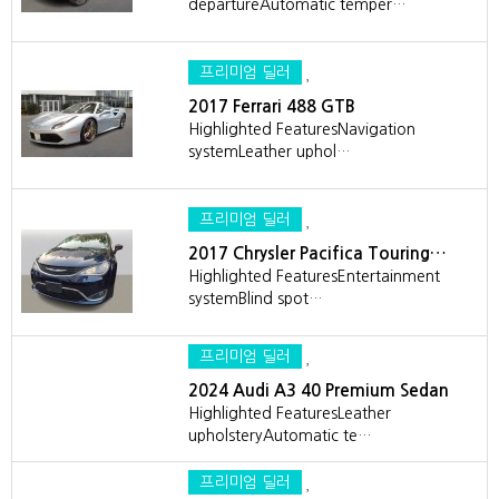
departureAutomatic temper…
프리미엄 딜러
2017 Ferrari 488 GTB
Highlighted FeaturesNavigation
systemLeather uphol…
프리미엄 딜러
2017 Chrysler Pacifica Touring…
Highlighted FeaturesEntertainment
systemBlind spot…
프리미엄 딜러
2024 Audi A3 40 Premium Sedan
Highlighted FeaturesLeather
upholsteryAutomatic te…
프리미엄 딜러