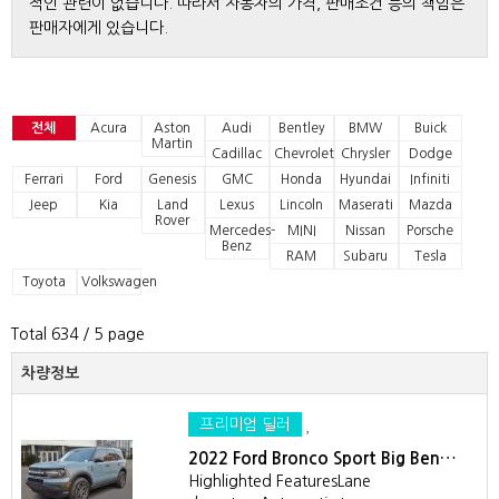
적인 관련이 없습니다. 따라서 자동차의 가격, 판매조건 등의 책임은
판매자에게 있습니다.
전체
Acura
Aston
Audi
Bentley
BMW
Buick
Martin
Cadillac
Chevrolet
Chrysler
Dodge
Ferrari
Ford
Genesis
GMC
Honda
Hyundai
Infiniti
Jeep
Kia
Land
Lexus
Lincoln
Maserati
Mazda
Rover
Mercedes-
MINI
Nissan
Porsche
Benz
RAM
Subaru
Tesla
Toyota
Volkswagen
Total 634
/ 5 page
차량정보
프리미엄 딜러
2022 Ford Bronco Sport Big Ben…
Highlighted FeaturesLane