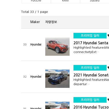
Porsche
RAM
Subaru
Total 33
/ 1 page
Maker
차량정보
프리미엄 딜러
2017 Hyundai Santa 
Hyundai
33
Highlighted FeaturesWi
connectivityExt…
프리미엄 딜러
2021 Hyundai Sonat
Hyundai
32
Highlighted FeaturesNa
departur…
프리미엄 딜러
2016 Hyundai Tucso
Hyundai
31