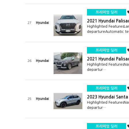
프리미엄 딜러
2021 Hyundai Palisa
Hyundai
27
Highlighted FeaturesLa
departureAutomatic t
프리미엄 딜러
2021 Hyundai Palisa
Hyundai
26
Highlighted FeaturesNa
departur…
프리미엄 딜러
2023 Hyundai Santa
Hyundai
25
Highlighted FeaturesNa
departur…
프리미엄 딜러