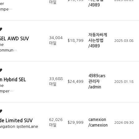
마일
er
/4989
tempe…
자동차싸게
34,004
 SEL AWD SUV
$18,799
사는방법
2025.03.08
마일
ne
/4989
 commun…
4989cars
33,688
 Hybrid SEL
$24,499
관리자
2025.01.18
마일
ne
/admin
emper…
62,026
carnexion
de Limited SUV
$29,999
2024.09.30
마일
/carnexion
vigation systemLane