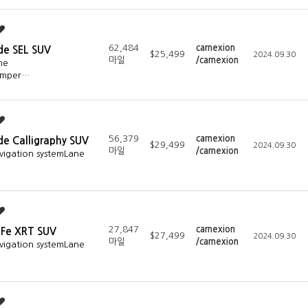
62,484
carnexion
de SEL SUV
$25,499
2024.09.30
마일
/carnexion
ne
emper…
56,379
carnexion
de Calligraphy SUV
$29,499
2024.09.30
마일
/carnexion
vigation systemLane
27,847
carnexion
 Fe XRT SUV
$27,499
2024.09.30
마일
/carnexion
vigation systemLane