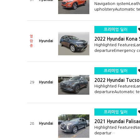
Navigation systemLeath
upholsteryAutomatic 
프리미엄 딜러
열
2022 Hyundai Kona
Hyundai
람
Highlighted FeaturesLa
중
departureEmergency
프리미엄 딜러
2022 Hyundai Tucson
Hyundai
29
Highlighted FeaturesLa
departureAutomatic t
프리미엄 딜러
2021 Hyundai Palisa
Hyundai
28
Highlighted FeaturesNa
departur…