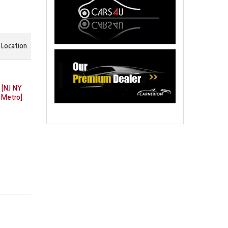
Location
[NJ NY
Metro]