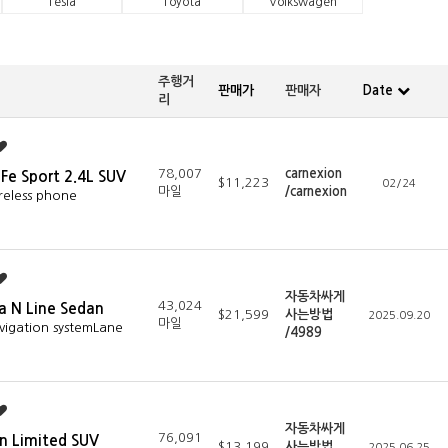
Tesla
Toyota
Volkswagen
주행거
판매가
판매자
Date
리
78,007
carnexion
Fe Sport 2.4L SUV
$11,223
02/24
마일
/carnexion
reless phone
자동차싸게
43,024
a N Line Sedan
$21,599
사는방법
2025.09.20
마일
vigation systemLane
/4989
자동차싸게
76,091
n Limited SUV
$13,199
사는방법
2025.06.25