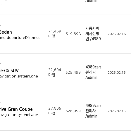
/admin
…
자동차싸
71,469
 Sedan
$19,598
게사는방
2025.02.16
마일
ane departureDistance
법 /4989
4989cars
32,604
e30i SUV
$29,499
관리자
2025.02.15
마일
avigation systemLane
/admin
4989cars
37,806
ive Gran Coupe
$26,999
관리자
2025.02.15
마일
avigation systemLane
/admin