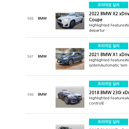
프리미엄 딜러
2022 BMW X2 xDrive
BMW
568
Coupe
Highlighted FeaturesN
departur…
프리미엄 딜러
2021 BMW X1 xDriv
BMW
567
Highlighted FeaturesN
systemAutomatic tem
프리미엄 딜러
2018 BMW 230i xDr
BMW
566
Highlighted Features
controlE…
프리미엄 딜러