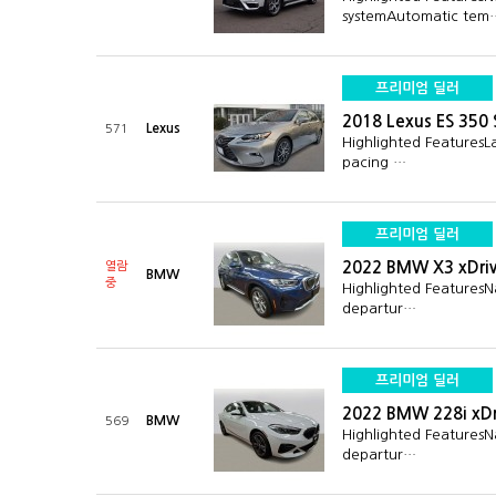
systemAutomatic tem
프리미엄 딜러
2018 Lexus ES 350
Lexus
571
Highlighted FeaturesL
pacing …
프리미엄 딜러
2022 BMW X3 xDriv
열람
BMW
중
Highlighted FeaturesN
departur…
프리미엄 딜러
2022 BMW 228i xDr
BMW
569
Highlighted FeaturesN
departur…