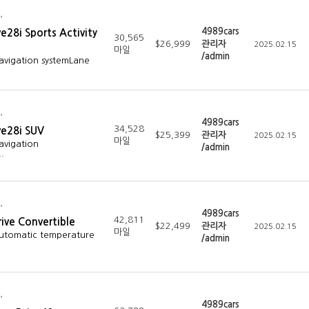
4989cars
28i Sports Activity
30,565
$26,999
관리자
2025.02.15
마일
/admin
avigation systemLane
4989cars
34,528
e28i SUV
$25,399
관리자
2025.02.15
마일
avigation
/admin
…
4989cars
42,811
ive Convertible
$22,499
관리자
2025.02.15
마일
Automatic temperature
/admin
4989cars