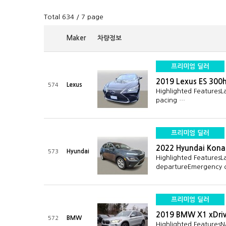
Total 634
/ 7 page
Maker
차량정보
프리미엄 딜러
2019 Lexus ES 300
Lexus
574
Highlighted FeaturesL
pacing …
프리미엄 딜러
2022 Hyundai Kon
Hyundai
573
Highlighted FeaturesL
departureEmergenc
프리미엄 딜러
2019 BMW X1 xDriv
BMW
572
Highlighted FeaturesN