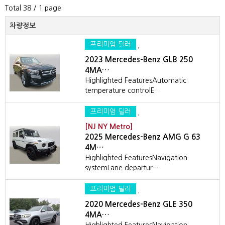
Total 38
/ 1 page
차량정보
프리미엄 딜러
2023 Mercedes-Benz GLB 250
4MA…
Highlighted FeaturesAutomatic
temperature controlE…
프리미엄 딜러
[NJ NY Metro]
2025 Mercedes-Benz AMG G 63
4M…
Highlighted FeaturesNavigation
systemLane departur…
프리미엄 딜러
2020 Mercedes-Benz GLE 350
4MA…