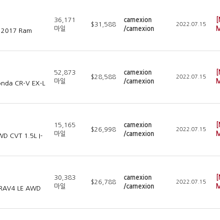
36,171
carnexion
[
$31,588
2022.07.15
마일
/carnexion
M
at 2017 Ram
52,873
carnexion
[
$28,588
2022.07.15
마일
/carnexion
M
onda CR-V EX-L
15,165
carnexion
[
$26,998
2022.07.15
마일
/carnexion
M
WD CVT 1.5L I-
30,383
carnexion
[
$26,788
2022.07.15
마일
/carnexion
M
a RAV4 LE AWD