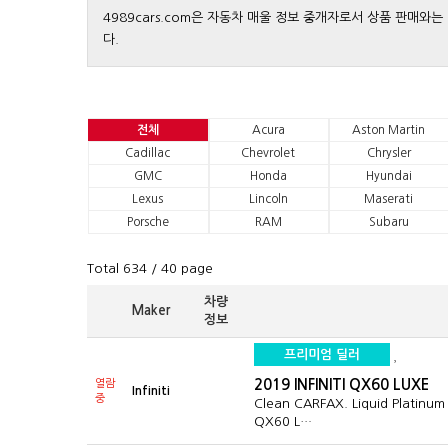
4989cars.com은 자동차 매울 정보 중개자로서 상품 판매
다.
전체
Acura
Aston Martin
Cadillac
Chevrolet
Chrysler
GMC
Honda
Hyundai
Lexus
Lincoln
Maserati
Porsche
RAM
Subaru
Total 634
/ 40 page
차량
Maker
정보
프리미엄 딜러
2019 INFINITI QX60 LUXE
열람
Infiniti
중
Clean CARFAX. Liquid Platinum 
QX60 L…