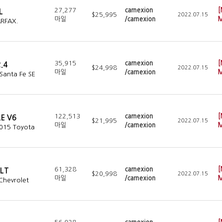
27,277
carnexion
[
L
$25,995
2022.07.15
마일
/carnexion
M
RFAX.
35,915
carnexion
[
2.4
$24,998
2022.07.15
마일
/carnexion
M
Santa Fe SE
122,513
carnexion
[
LE V6
$21,995
2022.07.15
마일
/carnexion
M
2015 Toyota
61,328
carnexion
[
2LT
$20,998
2022.07.15
마일
/carnexion
M
Chevrolet