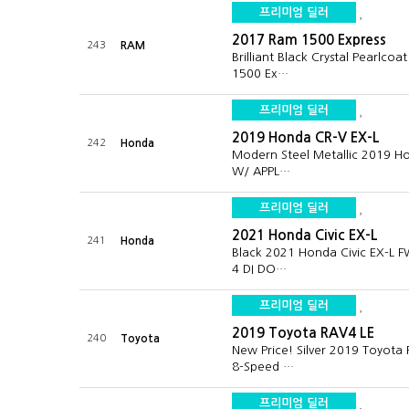
프리미엄 딜러
2017 Ram 1500 Express
243
RAM
Brilliant Black Crystal Pearlco
1500 Ex…
프리미엄 딜러
2019 Honda CR-V EX-L
242
Honda
Modern Steel Metallic 2019 H
W/ APPL…
프리미엄 딜러
2021 Honda Civic EX-L
241
Honda
Black 2021 Honda Civic EX-L F
4 DI DO…
프리미엄 딜러
2019 Toyota RAV4 LE
240
Toyota
New Price! Silver 2019 Toyot
8-Speed …
프리미엄 딜러