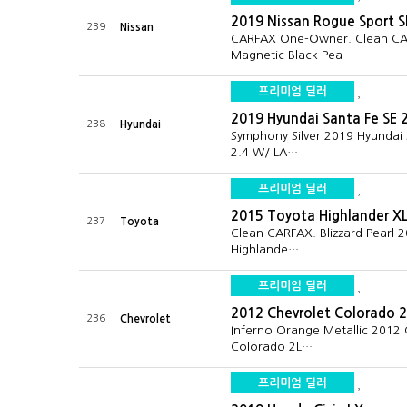
2019 Nissan Rogue Sport S
239
Nissan
CARFAX One-Owner. Clean CA
Magnetic Black Pea…
프리미엄 딜러
2019 Hyundai Santa Fe SE 
238
Hyundai
Symphony Silver 2019 Hyundai 
2.4 W/ LA…
프리미엄 딜러
2015 Toyota Highlander X
237
Toyota
Clean CARFAX. Blizzard Pearl 
Highlande…
프리미엄 딜러
2012 Chevrolet Colorado 
236
Chevrolet
Inferno Orange Metallic 2012 
Colorado 2L…
프리미엄 딜러