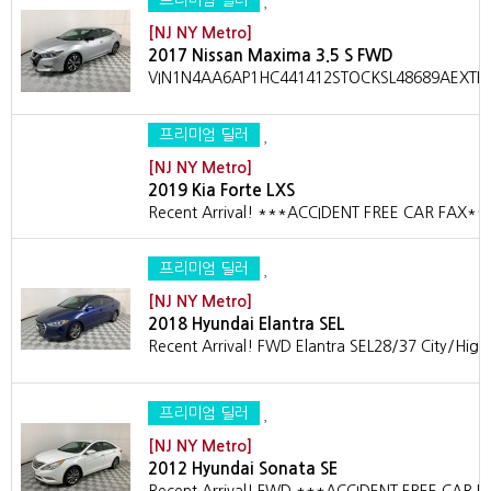
프리미엄 딜러
[NJ NY Metro]
2017 Nissan Maxima 3.5 S FWD
VIN1N4AA6AP1HC441412STOCKSL48689AEXTERI
프리미엄 딜러
[NJ NY Metro]
2019 Kia Forte LXS
Recent Arrival! ***ACCIDENT FREE CAR FAX*
프리미엄 딜러
[NJ NY Metro]
2018 Hyundai Elantra SEL
Recent Arrival! FWD Elantra SEL28/37 City/Hig
프리미엄 딜러
[NJ NY Metro]
2012 Hyundai Sonata SE