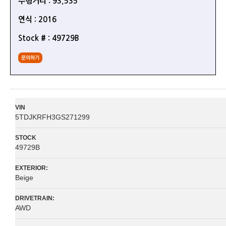
주행거리 : 93,535
연식 : 2016
Stock # : 49729B
문의하기
VIN
5TDJKRFH3GS271299
STOCK
49729B
EXTERIOR:
Beige
DRIVETRAIN:
AWD