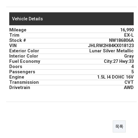
Vehicle Details
Mileage
16,990
Trim
EX-L
Stock #
NW186806A
VIN
JHLRW2H84KX018123
Exterior Color
Lunar Silver Metallic
Interior Color
Gray
Fuel Economy
City:27 Hwy:33
Doors
4
Passengers
5
Engine
1.5L I4 DOHC 16V
Transmission
CVT
Drivetrain
AWD
목록