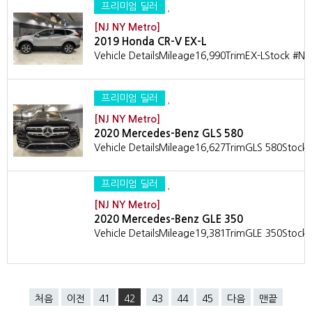
프리미엄 딜러
[NJ NY Metro]
2019 Honda CR-V EX-L
Vehicle DetailsMileage16,990TrimEX-LStock #
프리미엄 딜러
[NJ NY Metro]
2020 Mercedes-Benz GLS 580
Vehicle DetailsMileage16,627TrimGLS 580Stoc
프리미엄 딜러
[NJ NY Metro]
2020 Mercedes-Benz GLE 350
Vehicle DetailsMileage19,381TrimGLE 350Stoc
처음
이전
41
42
43
44
45
다음
맨끝