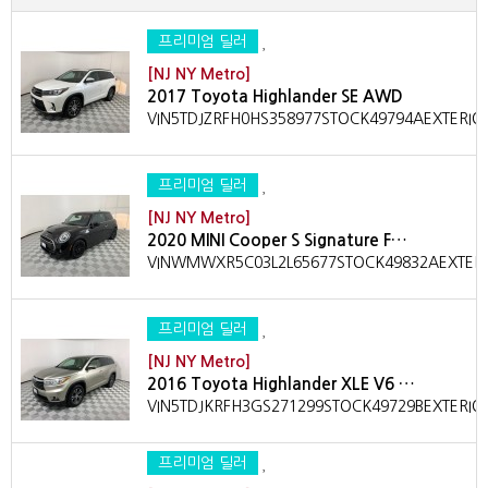
프리미엄 딜러
[NJ NY Metro]
2017 Toyota Highlander SE AWD
VIN5TDJZRFH0HS358977STOCK49794AEXTERIO
프리미엄 딜러
[NJ NY Metro]
2020 MINI Cooper S Signature F…
VINWMWXR5C03L2L65677STOCK49832AEXTERIO
프리미엄 딜러
[NJ NY Metro]
2016 Toyota Highlander XLE V6 …
VIN5TDJKRFH3GS271299STOCK49729BEXTERIOR
프리미엄 딜러