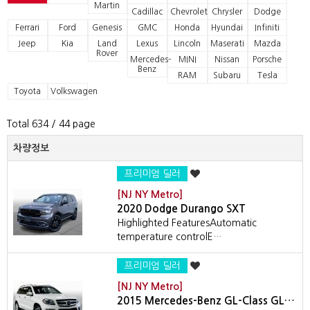
Martin
Cadillac
Chevrolet
Chrysler
Dodge
Ferrari
Ford
Genesis
GMC
Honda
Hyundai
Infiniti
Jeep
Kia
Land
Lexus
Lincoln
Maserati
Mazda
Rover
Mercedes-
MINI
Nissan
Porsche
Benz
RAM
Subaru
Tesla
Toyota
Volkswagen
Total 634
/ 44 page
차량정보
프리미엄 딜러
[NJ NY Metro]
2020 Dodge Durango SXT
Highlighted FeaturesAutomatic
temperature controlE…
프리미엄 딜러
[NJ NY Metro]
2015 Mercedes-Benz GL-Class GL…