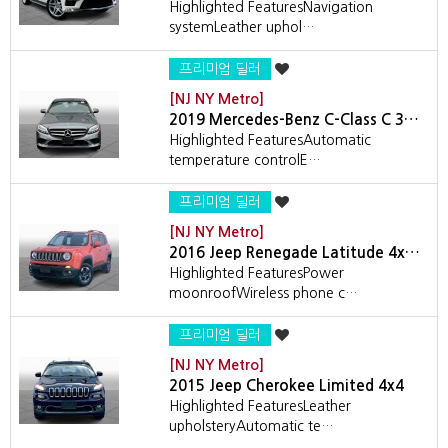
Highlighted FeaturesNavigation
systemLeather uphol…
프리미엄 딜러
[NJ NY Metro]
2019 Mercedes-Benz C-Class C 3…
Highlighted FeaturesAutomatic
temperature controlE…
프리미엄 딜러
[NJ NY Metro]
2016 Jeep Renegade Latitude 4x…
Highlighted FeaturesPower
moonroofWireless phone c…
프리미엄 딜러
[NJ NY Metro]
2015 Jeep Cherokee Limited 4x4
Highlighted FeaturesLeather
upholsteryAutomatic te…