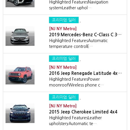
Highlighted FeaturesNavigation
systemLeather uphol…
프리미엄 딜러
[NJ NY Metro]
2019 Mercedes-Benz C-Class C 3…
Highlighted FeaturesAutomatic
temperature controlE…
프리미엄 딜러
[NJ NY Metro]
2016 Jeep Renegade Latitude 4x…
Highlighted FeaturesPower
moonroofWireless phone c…
프리미엄 딜러
[NJ NY Metro]
2015 Jeep Cherokee Limited 4x4
Highlighted FeaturesLeather
upholsteryAutomatic te…