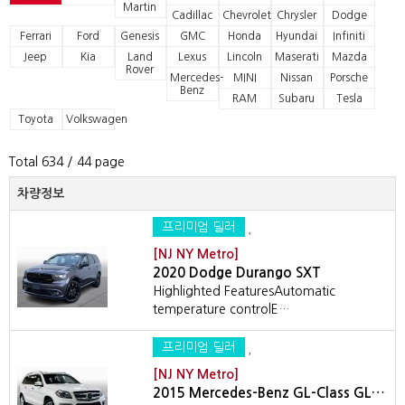
Martin
Cadillac
Chevrolet
Chrysler
Dodge
Ferrari
Ford
Genesis
GMC
Honda
Hyundai
Infiniti
Jeep
Kia
Land
Lexus
Lincoln
Maserati
Mazda
Rover
Mercedes-
MINI
Nissan
Porsche
Benz
RAM
Subaru
Tesla
Toyota
Volkswagen
Total 634
/ 44 page
차량정보
프리미엄 딜러
[NJ NY Metro]
2020 Dodge Durango SXT
Highlighted FeaturesAutomatic
temperature controlE…
프리미엄 딜러
[NJ NY Metro]
2015 Mercedes-Benz GL-Class GL…