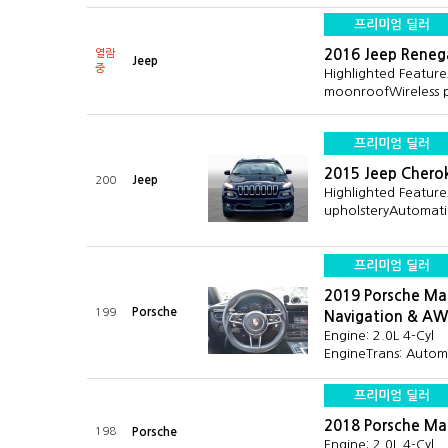
프리미엄 딜러
2016 Jeep Reneg
열람
Jeep
중
Highlighted Featur
moonroofWireless
프리미엄 딜러
2015 Jeep Chero
Jeep
200
Highlighted Feature
upholsteryAutomat
프리미엄 딜러
2019 Porsche Ma
Porsche
199
Navigation & A
Engine: 2.0L 4-Cyl
EngineTrans: Auto
프리미엄 딜러
2018 Porsche M
198
Porsche
Engine: 2.0L 4-Cyl