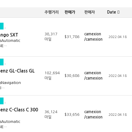
주행거리
판매가
판매자
Date
38,317
carnexion
ango SXT
$31,786
2022.04.18
마일
/carnexion
esAutomatic
olE…
enz GL-Class GL
102,694
carnexion
$30,686
2022.04.18
마일
/carnexion
sNavigation
ol…
enz C-Class C 300
36,124
carnexion
$33,656
2022.04.18
마일
/carnexion
esAutomatic
olE…