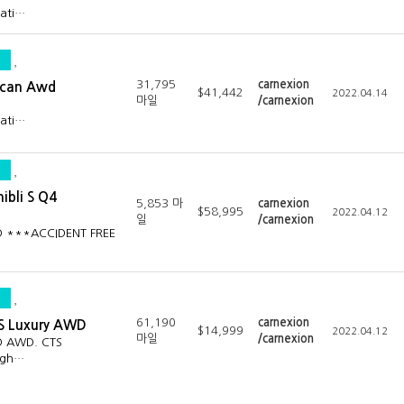
mati…
31,795
carnexion
acan Awd
$41,442
2022.04.14
마일
/carnexion
mati…
ibli S Q4
5,853 마
carnexion
$58,995
2022.04.12
일
/carnexion
WD ***ACCIDENT FREE
61,190
carnexion
TS Luxury AWD
$14,999
2022.04.12
마일
/carnexion
WD AWD. CTS
igh…