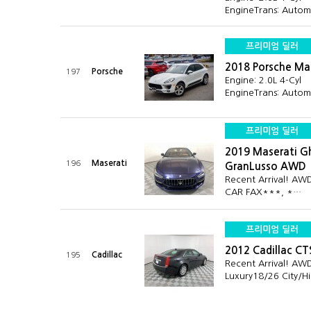
EngineTrans: Auto
프리미엄 딜러
2018 Porsche M
Porsche
197
Engine: 2.0L 4-Cyl
EngineTrans: Auto
프리미엄 딜러
2019 Maserati Gh
Maserati
196
GranLusso AWD
Recent Arrival! A
CAR FAX***, *…
프리미엄 딜러
2012 Cadillac C
Cadillac
195
Recent Arrival! A
Luxury18/26 City/H