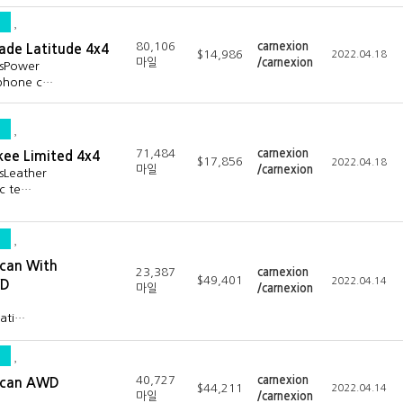
80,106
carnexion
ade Latitude 4x4
$14,986
2022.04.18
마일
/carnexion
esPower
 phone c…
71,484
carnexion
kee Limited 4x4
$17,856
2022.04.18
마일
/carnexion
sLeather
ic te…
can With
23,387
carnexion
$49,401
2022.04.14
WD
마일
/carnexion
mati…
40,727
carnexion
acan AWD
$44,211
2022.04.14
마일
/carnexion