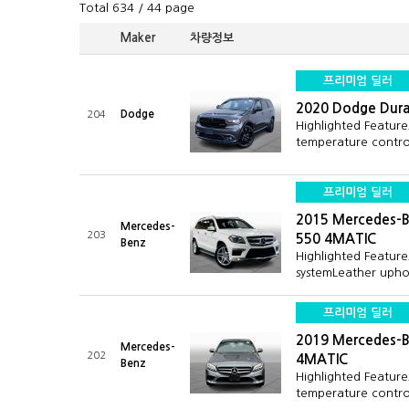
Total 634
/ 44 page
Maker
차량정보
프리미엄 딜러
2020 Dodge Dur
Dodge
204
Highlighted Featur
temperature contr
프리미엄 딜러
2015 Mercedes-B
Mercedes-
203
550 4MATIC
Benz
Highlighted Feature
systemLeather uph
프리미엄 딜러
2019 Mercedes-B
Mercedes-
202
4MATIC
Benz
Highlighted Featur
temperature contr