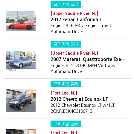
프리미엄 딜러
[Upper Saddle River, NJ]
2017 Ferrari California T
Engine: 3.9L 8-Cyl Engine Trans:
Automatic Drive…
프리미엄 딜러
[Upper Saddle River, NJ]
2007 Maserati Quattroporte Exe…
Engine: 4.2L DOHC MPFI V8 Trans:
Automatic Drive…
프리미엄 딜러
[Fort Lee, NJ]
2012 Chevrolet Equinox LT
2012 Chevrolet Equinox LT w/1LT
2GNFLEEK4C6100713…
프리미엄 딜러
[Fort Lee, NJ]