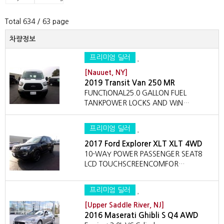
Total 634
/ 63 page
차량정보
프리미엄 딜러
[Nauuet, NY]
2019 Transit Van 250 MR
FUNCTIONAL25.0 GALLON FUEL
TANKPOWER LOCKS AND WIN…
프리미엄 딜러
2017 Ford Explorer XLT XLT 4WD
10-WAY POWER PASSENGER SEAT8
LCD TOUCHSCREENCOMFOR…
프리미엄 딜러
[Upper Saddle River, NJ]
2016 Maserati Ghibli S Q4 AWD