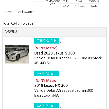
Mercedes-
MINI
Nissan
Porsche
Benz
RAM
Subaru
Tesla
Toyota
Volkswagen
Total 634
/ 46 page
차량정보
프리미엄 딜러
[NJ NY Metro]
Used 2020 Lexus IS 300
Vehicle DetailsMileage15,260Trim300Stock
#P1443LVI…
프리미엄 딜러
[NJ NY Metro]
2019 Lexus NX 300
Vehicle DetailsMileage29,620Trim300
BaseStock #N85…
프리미엄 딜러