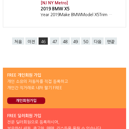
[NJ NY Metro]
2019 BMW X5
Year 2019Make BMWModel X5Trim …
처음
이전
46
47
48
49
50
다음
맨끝
FREE 개인회원 가입
개인 소유의 자동차를 직접 등록하고
개인간 직거래로 내차 팔기 FREE
개인회원가입
FREE 딜러회원 가입
전문 딜러회원으로 등록하시어,
보유하신 새차, 중고차, 매매, 리스등을 올릴 수 있습니다.