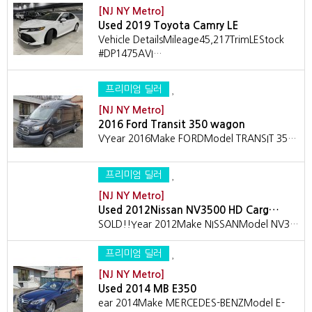
[NJ NY Metro]
Used 2019 Toyota Camry LE
Vehicle DetailsMileage45,217TrimLEStock
#DP1475AVI…
프리미엄 딜러
[NJ NY Metro]
2016 Ford Transit 350 wagon
VYear 2016Make FORDModel TRANSIT 35…
프리미엄 딜러
[NJ NY Metro]
Used 2012Nissan NV3500 HD Carg…
SOLD!!Year 2012Make NISSANModel NV3…
프리미엄 딜러
[NJ NY Metro]
Used 2014 MB E350
ear 2014Make MERCEDES-BENZModel E-