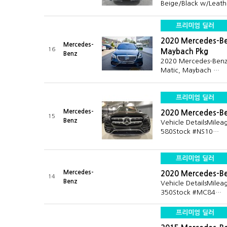
Beige/Black w/Leat
프리미엄 딜러
2020 Mercedes-Be
Mercedes-
16
Maybach Pkg
Benz
2020 Mercedes-Benz 
Matic, Maybach …
프리미엄 딜러
Mercedes-
2020 Mercedes-B
15
Benz
Vehicle DetailsMile
580Stock #NS10…
프리미엄 딜러
Mercedes-
2020 Mercedes-B
14
Benz
Vehicle DetailsMile
350Stock #MC84…
프리미엄 딜러