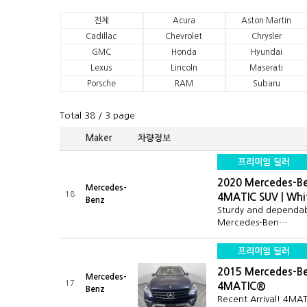
전체
Acura
Aston Martin
Cadillac
Chevrolet
Chrysler
GMC
Honda
Hyundai
Lexus
Lincoln
Maserati
Porsche
RAM
Subaru
Total 38
/ 3 page
Maker
차량정보
프리미엄 딜러
2020 Mercedes-B
Mercedes-
18
4MATIC SUV | Whi
Benz
Sturdy and dependab
Mercedes-Ben…
프리미엄 딜러
2015 Mercedes-B
Mercedes-
17
4MATIC®
Benz
Recent Arrival! 4MA