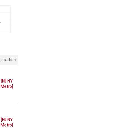
r
Location
[NJ NY
Metro]
[NJ NY
Metro]