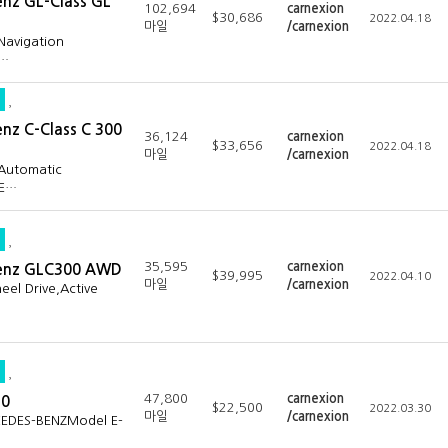
nz GL-Class GL
102,694
carnexion
$30,686
2022.04.18
마일
/carnexion
Navigation
l…
nz C-Class C 300
36,124
carnexion
$33,656
2022.04.18
마일
/carnexion
sAutomatic
lE…
35,595
carnexion
enz GLC300 AWD
$39,995
2022.04.10
마일
/carnexion
el Drive,Active
47,800
carnexion
50
$22,500
2022.03.30
마일
/carnexion
EDES-BENZModel E-