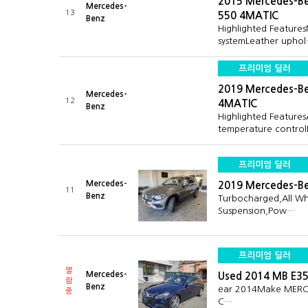
2015 Mercedes-Be
Mercedes-
13
550 4MATIC
Benz
Highlighted Features
systemLeather upho
프리미엄 딜러
2019 Mercedes-Be
Mercedes-
12
4MATIC
Benz
Highlighted Feature
temperature contro
프리미엄 딜러
Mercedes-
2019 Mercedes-B
11
Benz
Turbocharged,All Whe
Suspension,Pow…
프리미엄 딜러
열
Mercedes-
Used 2014 MB E3
람
Benz
ear 2014Make MERC
중
C…