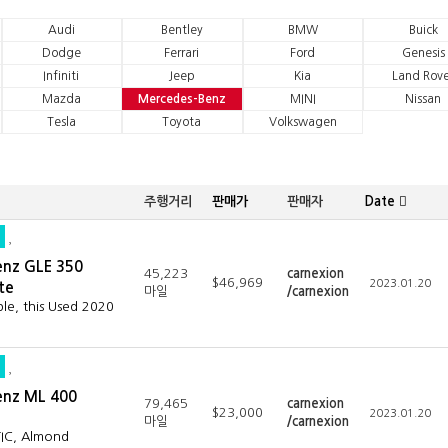
Audi
Bentley
BMW
Buick
Dodge
Ferrari
Ford
Genesis
Infiniti
Jeep
Kia
Land Rove
Mazda
Mercedes-Benz
MINI
Nissan
Tesla
Toyota
Volkswagen
주행거리
판매가
판매자
Date
enz GLE 350
45,223
carnexion
$46,969
2023.01.20
te
마일
/carnexion
le, this Used 2020
enz ML 400
79,465
carnexion
$23,000
2023.01.20
마일
/carnexion
TIC, Almond