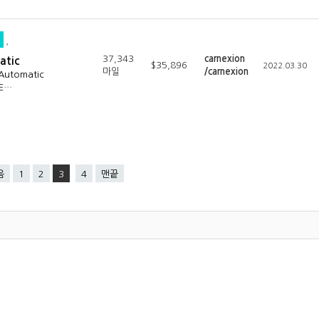
37,343
carnexion
atic
$35,896
2022.03.30
마일
/carnexion
sAutomatic
lE…
음
1
2
3
4
맨끝