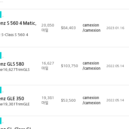
h…
nz S 560 4 Matic,
20,850
carnexion
$84,403
2023.01.16
마일
/carnexion
S-Class S 560 4
16,627
carnexion
enz GLS 580
$103,750
2022.05.14
마일
/carnexion
age16,627TrimGLS
19,381
carnexion
enz GLE 350
$53,500
2022.05.14
마일
/carnexion
age19,381TrimGLE