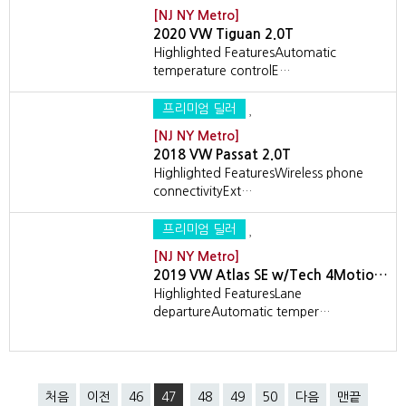
[NJ NY Metro]
2020 VW Tiguan 2.0T
Highlighted FeaturesAutomatic
temperature controlE…
프리미엄 딜러
[NJ NY Metro]
2018 VW Passat 2.0T
Highlighted FeaturesWireless phone
connectivityExt…
프리미엄 딜러
[NJ NY Metro]
2019 VW Atlas SE w/Tech 4Motio…
Highlighted FeaturesLane
departureAutomatic temper…
처음
이전
46
47
48
49
50
다음
맨끝