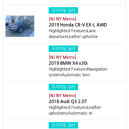
프리미엄 딜러
[NJ NY Metro]
2019 Honda CR-V EX-L AWD
Highlighted FeaturesLane
departureLeather upholste…
프리미엄 딜러
[NJ NY Metro]
2019 BMW X4 x30i
Highlighted FeaturesNavigation
systemAutomatic tem…
프리미엄 딜러
[NJ NY Metro]
2018 Audi Q3 2.0T
Highlighted FeaturesLeather
upholsteryAutomatic te…
프리미엄 딜러