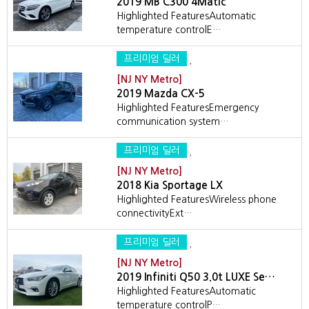
2019 MB C300 4Matic
Highlighted FeaturesAutomatic
temperature controlE…
프리미엄 딜러
[NJ NY Metro]
2019 Mazda CX-5
Highlighted FeaturesEmergency
communication system…
프리미엄 딜러
[NJ NY Metro]
2018 Kia Sportage LX
Highlighted FeaturesWireless phone
connectivityExt…
프리미엄 딜러
[NJ NY Metro]
2019 Infiniti Q50 3.0t LUXE Se…
Highlighted FeaturesAutomatic
temperature controlP…