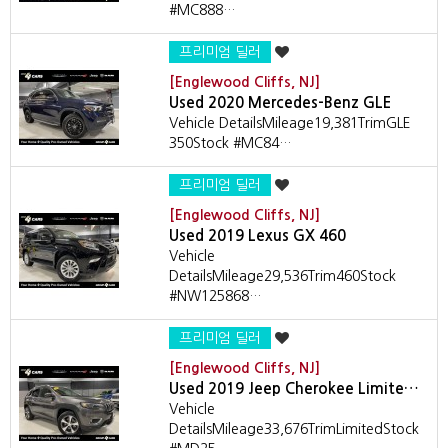
#MC888…
프리미엄 딜러
[Englewood Cliffs, NJ]
Used 2020 Mercedes-Benz GLE
Vehicle DetailsMileage19,381TrimGLE
350Stock #MC84…
프리미엄 딜러
[Englewood Cliffs, NJ]
Used 2019 Lexus GX 460
Vehicle
DetailsMileage29,536Trim460Stock
#NW125868…
프리미엄 딜러
[Englewood Cliffs, NJ]
Used 2019 Jeep Cherokee Limite…
Vehicle
DetailsMileage33,676TrimLimitedStock