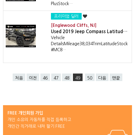
PlusStock…
프리미엄 딜러
[Englewood Cliffs, NJ]
Used 2019 Jeep Compass Latitud…
Vehicle
DetailsMileage38,034TrimLatitudeStock
#MC8…
처음
이전
46
47
48
49
50
다음
맨끝
FREE 개인회원 가입
개인 소유의 자동차를 직접 등록하고
개인간 직거래로 내차 팔기 FREE