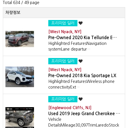
Total 634
/ 49 page
차량정보
프리미엄 딜러
[West Nyack, NY]
Pre-Owned 2020 Kia Telluride E…
Highlighted FeaturesNavigation
systemLane departur…
프리미엄 딜러
[West Nyack, NY]
Pre-Owned 2018 Kia Sportage LX
Highlighted FeaturesWireless phone
connectivityExt…
프리미엄 딜러
[Englewood Cliffs, NJ]
Used 2019 Jeep Grand Cherokee …
Vehicle
DetailsMileage30,097TrimLaredoStock