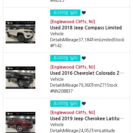
#MD25…
프리미엄 딜러
[Englewood Cliffs, NJ]
Used 2018 Jeep Compass Limited
Vehicle
DetailsMileage37,184TrimLimitedStock
#P142…
프리미엄 딜러
[Englewood Cliffs, NJ]
Used 2016 Chevrolet Colorado Z…
Vehicle
DetailsMileage79,360TrimZ71Stock
#NN208837…
프리미엄 딜러
[Englewood Cliffs, NJ]
Used 2019 Jeep Cherokee Latitu…
Vehicle
DetailsMileage24,052TrimLatitude