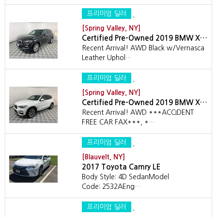
프리미엄 딜러
[Spring Valley, NY]
Certified Pre-Owned 2019 BMW X…
Recent Arrival! AWD Black w/Vernasca
Leather Uphol…
프리미엄 딜러
[Spring Valley, NY]
Certified Pre-Owned 2019 BMW X…
Recent Arrival! AWD ***ACCIDENT
FREE CAR FAX***, *…
프리미엄 딜러
[Blauvelt, NY]
2017 Toyota Camry LE
Body Style: 4D SedanModel
Code: 2532AEng…
프리미엄 딜러