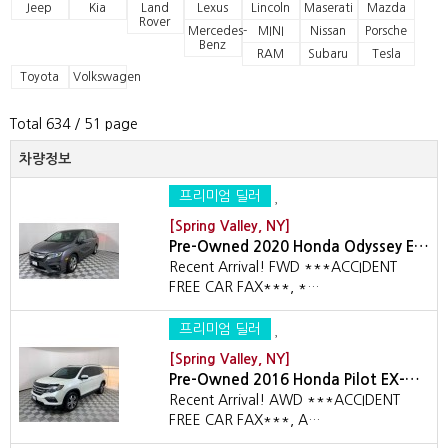
Jeep
Kia
Land
Lexus
Lincoln
Maserati
Mazda
Rover
Mercedes-
MINI
Nissan
Porsche
Benz
RAM
Subaru
Tesla
Toyota
Volkswagen
Total 634
/ 51 page
차량정보
프리미엄 딜러
[Spring Valley, NY]
Pre-Owned 2020 Honda Odyssey E…
Recent Arrival! FWD ***ACCIDENT
FREE CAR FAX***, *…
프리미엄 딜러
[Spring Valley, NY]
Pre-Owned 2016 Honda Pilot EX-…
Recent Arrival! AWD ***ACCIDENT
FREE CAR FAX***, A…