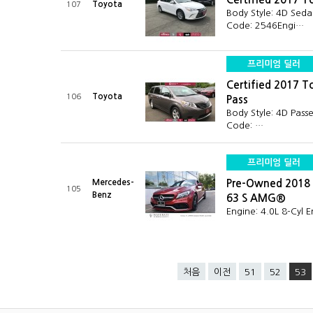
Toyota
107
Body Style: 4D Sed
Code: 2546Engi…
프리미엄 딜러
Certified 2017 T
Toyota
106
Pass
Body Style: 4D Pas
Code: …
프리미엄 딜러
Mercedes-
Pre-Owned 2018
105
Benz
63 S AMG®
Engine: 4.0L 8-Cyl 
처음
이전
51
52
53