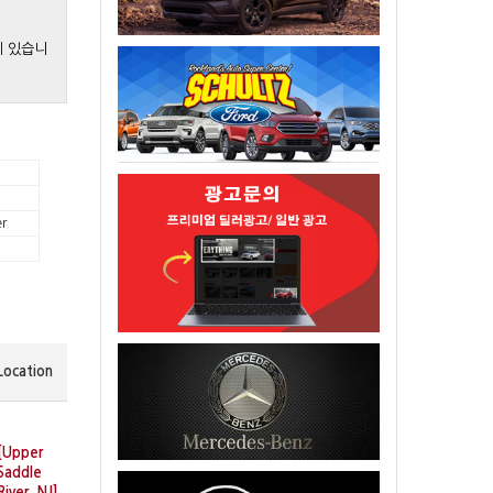
게 있습니
r
Location
[Upper
Saddle
River, NJ]