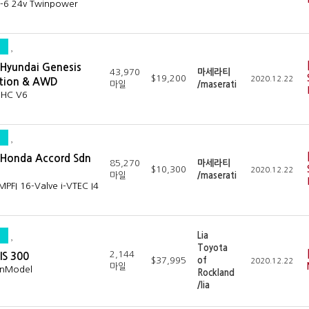
I-6 24v Twinpower
Hyundai Genesis
43,970
마세라티
$19,200
2020.12.22
ation & AWD
마일
/maserati
OHC V6
Honda Accord Sdn
85,270
마세라티
$10,300
2020.12.22
마일
/maserati
PFI 16-Valve i-VTEC I4
Lia
Toyota
2,144
IS 300
$37,995
of
2020.12.22
마일
anModel
Rockland
/lia