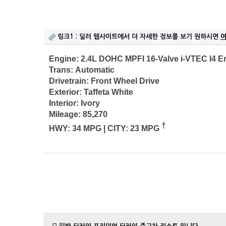
링크1 : 딜러 웹사이트에서 더 자세한 정보를 보기 원하시면
Engine:
2.4L DOHC MPFI 16-Valve i-VTEC I4 E
Trans:
Automatic
Drivetrain:
Front Wheel Drive
Exterior:
Taffeta White
Interior:
Ivory
Mileage:
85,270
†
HWY:
34 MPG
|
CITY:
23 MPG