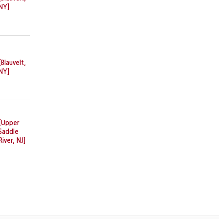
NY]
[Blauvelt,
NY]
[Upper
Saddle
River, NJ]