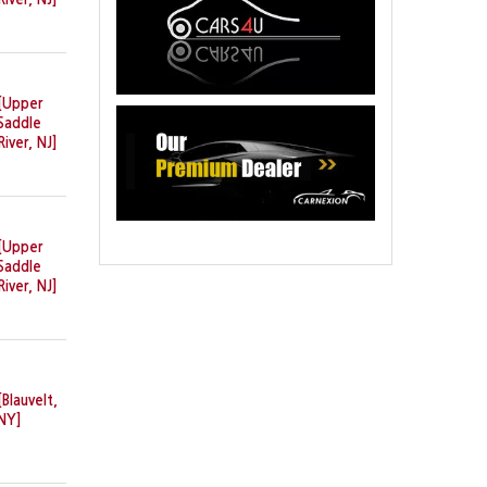
[Upper
Saddle
River, NJ]
[Upper
Saddle
River, NJ]
[Blauvelt,
NY]