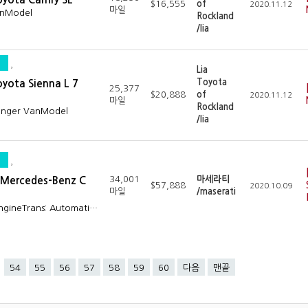
$16,555
of
2020.11.12
마일
anModel
Rockland
/lia
Lia
Toyota
oyota Sienna L 7
25,377
$20,888
of
2020.11.12
마일
Rockland
senger VanModel
/lia
34,001
마세라티
 Mercedes-Benz C
$57,888
2020.10.09
마일
/maserati
EngineTrans: Automati…
54
55
56
57
58
59
60
다음
맨끝