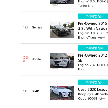
Engine: 3.0L DOHC 
Turbo Eng…
프리미엄 딜러
Pre-Owned 2015 
Genesis
113
3.8L With Navig
Engine: 3.8L GDI D
EngineTrans: Au…
프리미엄 딜러
Pre-Owned 2012 
열람
Honda
SE
중
Engine: 2.4L DOHC M
Eng…
프리미엄 딜러
Used 2020 Lexus 
Lexus
111
Body Style: 4D Sed
Code: 9506Engi…