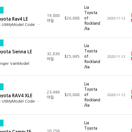
Lia
Toyota
19,880
$20,888
of
oyota Rav4 LE
2020.11.12
마일
Rockland
t UtilityModel Code: …
/lia
Lia
Toyota
oyota Sienna LE
32,830
$25,995
of
2020.11.12
마일
Rockland
senger VanModel
/lia
Lia
Toyota
23,496
$20,888
of
Toyota RAV4 XLE
2020.11.12
마일
Rockland
t UtilityModel Code: …
/lia
Lia
Toyota
18,256
oyota Camry SE