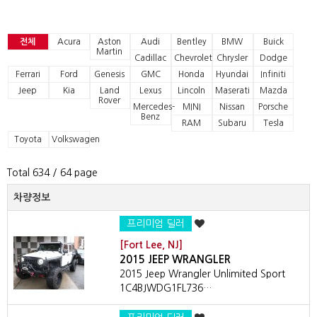
전체
Acura
Aston
Audi
Bentley
BMW
Buick
Martin
Cadillac
Chevrolet
Chrysler
Dodge
Ferrari
Ford
Genesis
GMC
Honda
Hyundai
Infiniti
Jeep
Kia
Land
Lexus
Lincoln
Maserati
Mazda
Rover
Mercedes-
MINI
Nissan
Porsche
Benz
RAM
Subaru
Tesla
Toyota
Volkswagen
Total 634
/ 64 page
차량정보
프리미엄 딜러
[Fort Lee, NJ]
2015 JEEP WRANGLER
2015 Jeep Wrangler Unlimited Sport
1C4BJWDG1FL736…