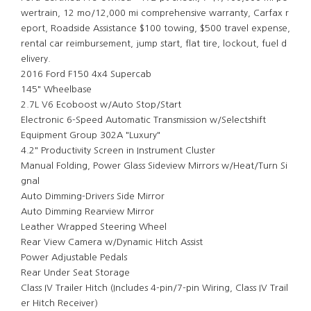
wertrain, 12 mo/12,000 mi comprehensive warranty, Carfax r
eport, Roadside Assistance $100 towing, $500 travel expense,
rental car reimbursement, jump start, flat tire, lockout, fuel d
elivery.
2016 Ford F150 4x4 Supercab
145" Wheelbase
2.7L V6 Ecoboost w/Auto Stop/Start
Electronic 6-Speed Automatic Transmission w/Selectshift
Equipment Group 302A "Luxury"
4.2" Productivity Screen in Instrument Cluster
Manual Folding, Power Glass Sideview Mirrors w/Heat/Turn Si
gnal
Auto Dimming-Drivers Side Mirror
Auto Dimming Rearview Mirror
Leather Wrapped Steering Wheel
Rear View Camera w/Dynamic Hitch Assist
Power Adjustable Pedals
Rear Under Seat Storage
Class IV Trailer Hitch (Includes 4-pin/7-pin Wiring, Class IV Trail
er Hitch Receiver)