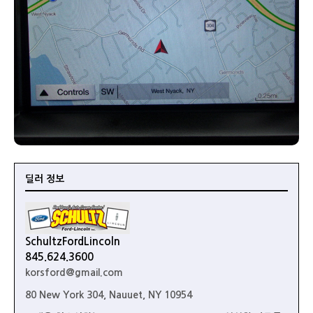
딜러 정보
SchultzFordLincoln
845.624.3600
korsford@gmail.com
80 New York 304, Nauuet, NY 10954