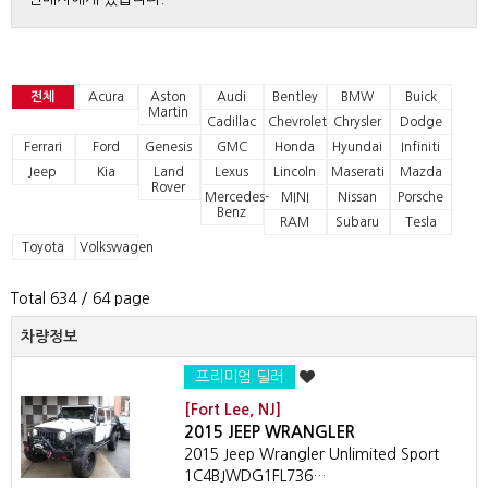
전체
Acura
Aston
Audi
Bentley
BMW
Buick
Martin
Cadillac
Chevrolet
Chrysler
Dodge
Ferrari
Ford
Genesis
GMC
Honda
Hyundai
Infiniti
Jeep
Kia
Land
Lexus
Lincoln
Maserati
Mazda
Rover
Mercedes-
MINI
Nissan
Porsche
Benz
RAM
Subaru
Tesla
Toyota
Volkswagen
Total 634
/ 64 page
차량정보
프리미엄 딜러
[Fort Lee, NJ]
2015 JEEP WRANGLER
2015 Jeep Wrangler Unlimited Sport
1C4BJWDG1FL736…