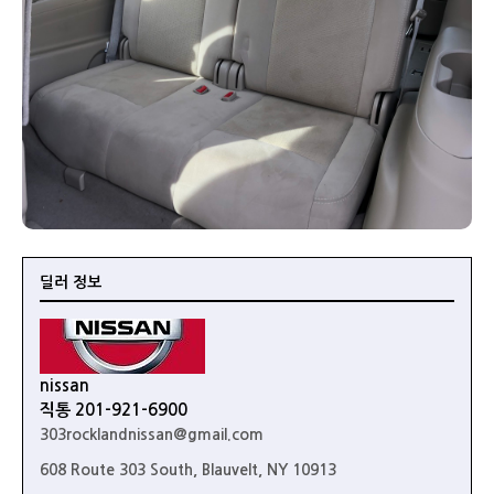
딜러 정보
nissan
직통 201-921-6900
303rocklandnissan@gmail.com
608 Route 303 South, Blauvelt, NY 10913