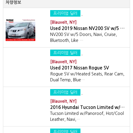
차량정보
프리미엄 딜러
[Blauvelt, NY]
Used 2019 Nissan NV200 SV w/5 …
NV200 SV w/5 Doors, Navi, Cruise,
Bluetooth, Like …
프리미엄 딜러
[Blauvelt, NY]
Used 2017 Nissan Rogue SV
Rogue SV w/Heated Seats, Rear Cam,
Dual Temp, Blue…
프리미엄 딜러
[Blauvelt, NY]
2016 Hyundai Tucson Limited w/…
Tucson Limited w/Panoroof, Hot/Cool
Leather, Navi,…
프리미엄 딜러