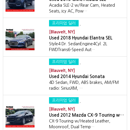
Acadia SLE-2 w/Rear Cam, Heated
Seats, Icy AC, Pow…
프리미엄 딜러
[Blauvelt, NY]
Used 2018 Hyundai Elantra SEL
Style4 Dr. SedanEngine4Cyl. 2L
FWDTrans6-Speed Aut…
프리미엄 딜러
[Blauvelt, NY]
Used 2014 Hyundai Sonata
4D Sedan, FWD, ABS brakes, AM/FM
radio: SiriusXM, …
프리미엄 딜러
[Blauvelt, NY]
Used 2012 Mazda CX-9 Touring w…
CX-9 Touring w/Heated Leather,
Moonroof, Dual Temp…