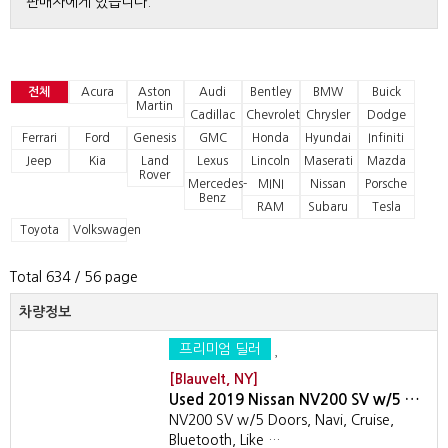
판매자에게 있습니다.
전체
Acura
Aston
Audi
Bentley
BMW
Buick
Martin
Cadillac
Chevrolet
Chrysler
Dodge
Ferrari
Ford
Genesis
GMC
Honda
Hyundai
Infiniti
Jeep
Kia
Land
Lexus
Lincoln
Maserati
Mazda
Rover
Mercedes-
MINI
Nissan
Porsche
Benz
RAM
Subaru
Tesla
Toyota
Volkswagen
Total 634
/ 56 page
차량정보
프리미엄 딜러
[Blauvelt, NY]
Used 2019 Nissan NV200 SV w/5 …
NV200 SV w/5 Doors, Navi, Cruise,
Bluetooth, Like …