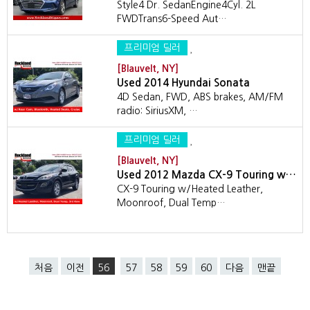
Style4 Dr. SedanEngine4Cyl. 2L
FWDTrans6-Speed Aut…
프리미엄 딜러
[Blauvelt, NY]
Used 2014 Hyundai Sonata
4D Sedan, FWD, ABS brakes, AM/FM
radio: SiriusXM, …
프리미엄 딜러
[Blauvelt, NY]
Used 2012 Mazda CX-9 Touring w…
CX-9 Touring w/Heated Leather,
Moonroof, Dual Temp…
처음
이전
56
57
58
59
60
다음
맨끝