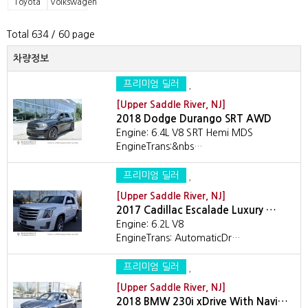
Toyota
Volkswagen
Total 634
/ 60 page
차량정보
프리미엄 딜러
[Upper Saddle River, NJ]
2018 Dodge Durango SRT AWD
Engine: 6.4L V8 SRT Hemi MDS
EngineTrans:&nbs…
프리미엄 딜러
[Upper Saddle River, NJ]
2017 Cadillac Escalade Luxury …
Engine: 6.2L V8
EngineTrans: AutomaticDr…
프리미엄 딜러
[Upper Saddle River, NJ]
2018 BMW 230i xDrive With Navi…