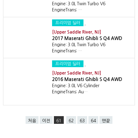
Engine: 3.0L Twin Turbo V6
EngineTrans: …
프리미엄 딜러
[Upper Saddle River, NJ]
2017 Maserati Ghibli S Q4 AWD
Engine: 3.0L Twin Turbo V6
EngineTrans: …
프리미엄 딜러
[Upper Saddle River, NJ]
2016 Maserati Ghibli S Q4 AWD
Engine: 3.0L V6 Cylinder
EngineTrans: Au…
처음
이전
61
62
63
64
맨끝