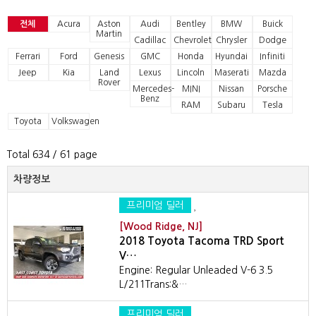
전체
Acura
Aston
Audi
Bentley
BMW
Buick
Martin
Cadillac
Chevrolet
Chrysler
Dodge
Ferrari
Ford
Genesis
GMC
Honda
Hyundai
Infiniti
Jeep
Kia
Land
Lexus
Lincoln
Maserati
Mazda
Rover
Mercedes-
MINI
Nissan
Porsche
Benz
RAM
Subaru
Tesla
Toyota
Volkswagen
Total 634
/ 61 page
차량정보
프리미엄 딜러
[Wood Ridge, NJ]
2018 Toyota Tacoma TRD Sport
V…
Engine: Regular Unleaded V-6 3.5
L/211Trans:&…
프리미엄 딜러