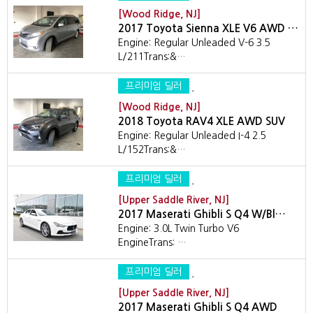
[Wood Ridge, NJ]
2017 Toyota Sienna XLE V6 AWD …
Engine: Regular Unleaded V-6 3.5
L/211Trans:&…
프리미엄 딜러
[Wood Ridge, NJ]
2018 Toyota RAV4 XLE AWD SUV
Engine: Regular Unleaded I-4 2.5
L/152Trans:&…
프리미엄 딜러
[Upper Saddle River, NJ]
2017 Maserati Ghibli S Q4 W/Bl…
Engine: 3.0L Twin Turbo V6
EngineTrans: …
프리미엄 딜러
[Upper Saddle River, NJ]
2017 Maserati Ghibli S Q4 AWD