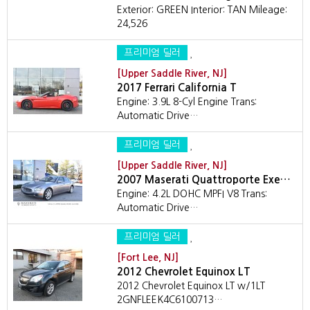
Exterior: GREEN Interior: TAN Mileage:
24,526
프리미엄 딜러
[Upper Saddle River, NJ]
2017 Ferrari California T
Engine: 3.9L 8-Cyl Engine Trans:
Automatic Drive…
프리미엄 딜러
[Upper Saddle River, NJ]
2007 Maserati Quattroporte Exe…
Engine: 4.2L DOHC MPFI V8 Trans:
Automatic Drive…
프리미엄 딜러
[Fort Lee, NJ]
2012 Chevrolet Equinox LT
2012 Chevrolet Equinox LT w/1LT
2GNFLEEK4C6100713…