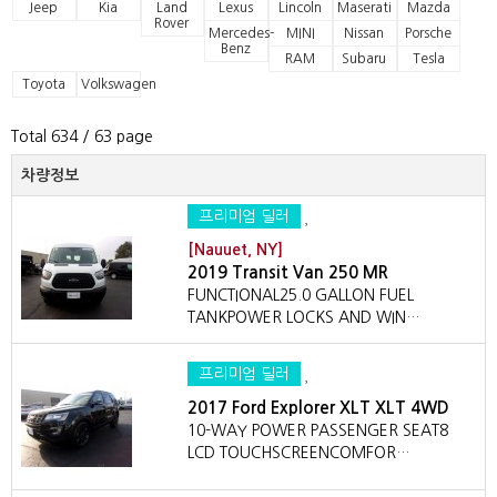
Jeep
Kia
Land
Lexus
Lincoln
Maserati
Mazda
Rover
Mercedes-
MINI
Nissan
Porsche
Benz
RAM
Subaru
Tesla
Toyota
Volkswagen
Total 634
/ 63 page
차량정보
프리미엄 딜러
[Nauuet, NY]
2019 Transit Van 250 MR
FUNCTIONAL25.0 GALLON FUEL
TANKPOWER LOCKS AND WIN…
프리미엄 딜러
2017 Ford Explorer XLT XLT 4WD
10-WAY POWER PASSENGER SEAT8
LCD TOUCHSCREENCOMFOR…