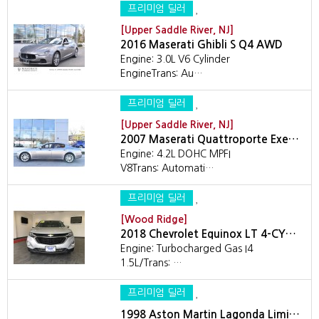
프리미엄 딜러
[Upper Saddle River, NJ]
2016 Maserati Ghibli S Q4 AWD
Engine: 3.0L V6 Cylinder
EngineTrans: Au…
프리미엄 딜러
[Upper Saddle River, NJ]
2007 Maserati Quattroporte Exe…
Engine: 4.2L DOHC MPFI
V8Trans: Automati…
프리미엄 딜러
[Wood Ridge]
2018 Chevrolet Equinox LT 4-CY…
Engine: Turbocharged Gas I4
1.5L/Trans: …
프리미엄 딜러
1998 Aston Martin Lagonda Limi…