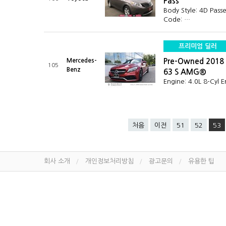
Pass
Body Style: 4D Pas
Code: …
프리미엄 딜러
Mercedes-
Pre-Owned 2018
105
Benz
63 S AMG®
Engine: 4.0L 8-Cyl 
처음
이전
51
52
53
회사 소개
개인정보처리방침
광고문의
유용한 팁