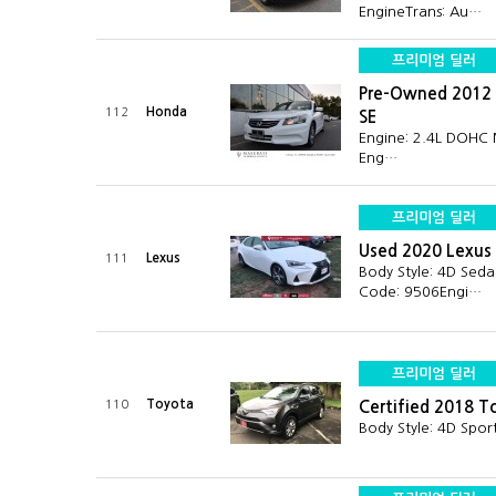
EngineTrans: Au…
프리미엄 딜러
Pre-Owned 2012 
Honda
112
SE
Engine: 2.4L DOHC M
Eng…
프리미엄 딜러
Used 2020 Lexus 
Lexus
111
Body Style: 4D Sed
Code: 9506Engi…
프리미엄 딜러
Toyota
110
Certified 2018 T
Body Style: 4D Spor