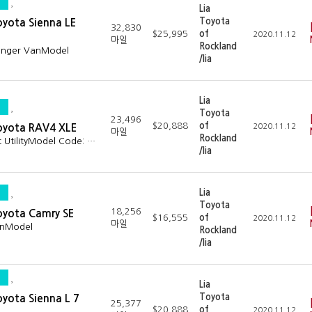
Lia
Toyota
oyota Sienna LE
32,830
$25,995
of
2020.11.12
마일
Rockland
senger VanModel
/lia
Lia
Toyota
23,496
$20,888
of
Toyota RAV4 XLE
2020.11.12
마일
Rockland
t UtilityModel Code: …
/lia
Lia
Toyota
18,256
oyota Camry SE
$16,555
of
2020.11.12
마일
anModel
Rockland
/lia
Lia
Toyota
oyota Sienna L 7
25,377
$20,888
of
2020.11.12