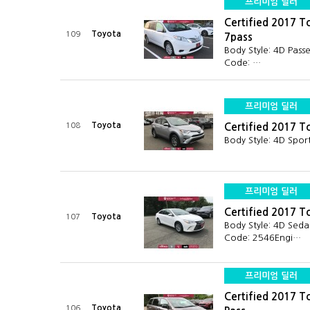
프리미엄 딜러
Certified 2017 T
Toyota
109
7pass
Body Style: 4D Pas
Code: …
프리미엄 딜러
Toyota
108
Certified 2017 
Body Style: 4D Spor
프리미엄 딜러
Certified 2017 T
Toyota
107
Body Style: 4D Sed
Code: 2546Engi…
프리미엄 딜러
Certified 2017 T
Toyota
106