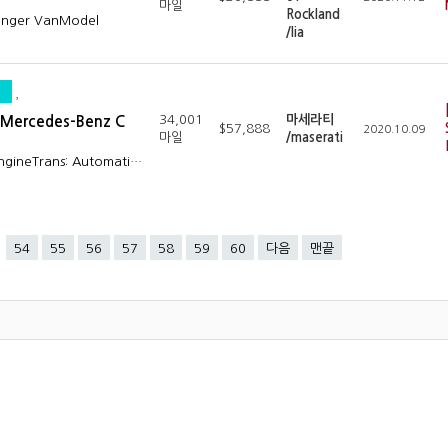
마일
Rockland
senger VanModel
/lia
34,001
마세라티
 Mercedes-Benz C
$57,888
2020.10.09
마일
/maserati
EngineTrans: Automati…
54
55
56
57
58
59
60
다음
맨끝