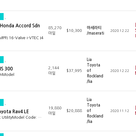
Honda Accord Sdn
85,270
마세라티
$10,300
2020.12.22
마일
/maserati
PFI 16-Valve i-VTEC I4
Lia
Toyota
2,144
IS 300
$37,995
of
2020.12.22
마일
anModel
Rockland
/lia
Lia
Toyota
19,880
$20,888
of
oyota Rav4 LE
2020.11.12
마일
Rockland
t UtilityModel Code: …
/lia