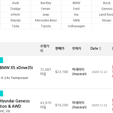
Audi
Bentley
BMW
Buick
Dodge
Ferrari
Ford
Genesis
Infiniti
Jeep
Kia
Land Rove
Mazda
Mercedes-Benz
MINI
Nissan
Tesla
Toyota
Volkswagen
주행거
판매가
판매자
Date
리
BMW X5 xDrive35i
72,887
마세라티
$23,180
2020.12.22
마일
/maserati
I-6 24v Twinpower
Hyundai Genesis
43,970
마세라티
$19,200
2020.12.22
ation & AWD
마일
/maserati
OHC V6