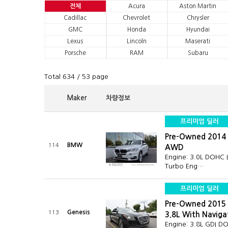
전체
Acura
Aston Martin
Cadillac
Chevrolet
Chrysler
GMC
Honda
Hyundai
Lexus
Lincoln
Maserati
Porsche
RAM
Subaru
Total 634
/ 53 page
Maker
차량정보
프리미엄 딜러
Pre-Owned 2014 
BMW
114
AWD
Engine: 3.0L DOHC 
Turbo Eng…
프리미엄 딜러
Pre-Owned 2015 
Genesis
113
3.8L With Navig
Engine: 3.8L GDI D