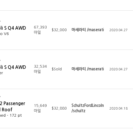
67,393
bli S Q4 AWD
$32,000
마세라티 /maserati
2020.04.27
마일
bo V6
32,534
bli S Q4 AWD
$Sold
마세라티 /maserati
2020.04.27
마일
er
12 Passenger
15,649
SchultzFordLincoln
$32,880
2020.04.18
d Roof
마일
/schultz
ned - 172 pt