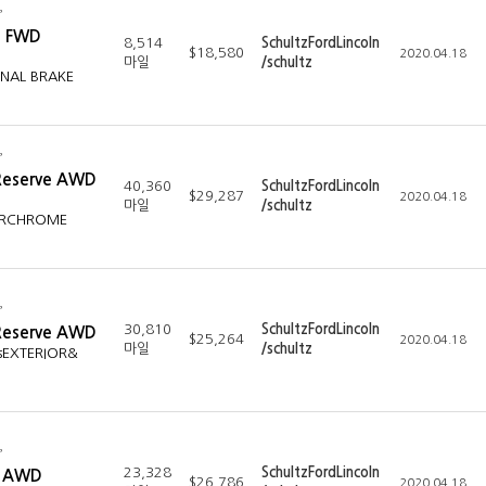
E FWD
8,514
SchultzFordLincoln
$18,580
2020.04.18
마일
/schultz
ONAL BRAKE
Reserve AWD
40,360
SchultzFordLincoln
$29,287
2020.04.18
마일
/schultz
IORCHROME
30,810
SchultzFordLincoln
Reserve AWD
$25,264
2020.04.18
마일
/schultz
nsEXTERIOR&
23,328
SchultzFordLincoln
L AWD
$26,786
2020.04.18