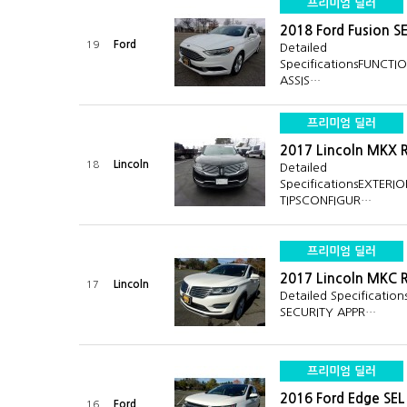
프리미엄 딜러
2018 Ford Fusion S
Ford
19
Detailed
SpecificationsFUNCTI
ASSIS…
프리미엄 딜러
2017 Lincoln MKX 
Lincoln
18
Detailed
SpecificationsEXTER
TIPSCONFIGUR…
프리미엄 딜러
2017 Lincoln MKC 
Lincoln
17
Detailed Specificatio
SECURITY APPR…
프리미엄 딜러
2016 Ford Edge SE
Ford
16