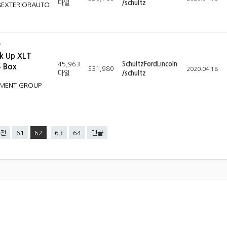
마일
/schultz
onsEXTERIORAUTO
ck Up XLT
45,963
SchultzFordLincoln
5 Box
$31,980
2020.04.18
마일
/schultz
PMENT GROUP
전
61
62
63
64
맨끝