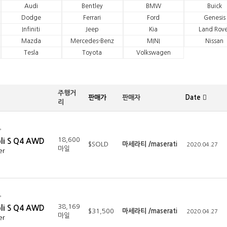
Audi
Bentley
BMW
Buick
Dodge
Ferrari
Ford
Genesis
Infiniti
Jeep
Kia
Land Rove
Mazda
Mercedes-Benz
MINI
Nissan
Tesla
Toyota
Volkswagen
주행거
판매가
판매자
Date
리
18,600
bli S Q4 AWD
$SOLD
마세라티 /maserati
2020.04.27
마일
er
38,169
bli S Q4 AWD
$31,500
마세라티 /maserati
2020.04.27
마일
er