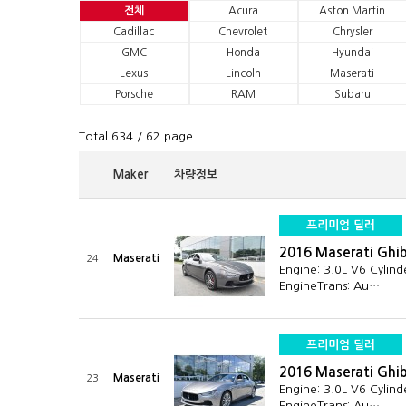
전체
Acura
Aston Martin
Cadillac
Chevrolet
Chrysler
GMC
Honda
Hyundai
Lexus
Lincoln
Maserati
Porsche
RAM
Subaru
Total 634
/ 62 page
Maker
차량정보
프리미엄 딜러
2016 Maserati Ghi
Maserati
24
Engine: 3.0L V6 Cylind
EngineTrans: Au…
프리미엄 딜러
2016 Maserati Ghi
Maserati
23
Engine: 3.0L V6 Cylind
EngineTrans: Au…