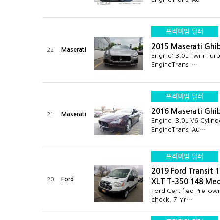
프리미엄 딜러
2015 Maserati Ghi
Maserati
22
Engine: 3.0L Twin Tur
EngineTrans: …
프리미엄 딜러
2016 Maserati Ghi
Maserati
21
Engine: 3.0L V6 Cylind
EngineTrans: Au…
프리미엄 딜러
2019 Ford Transit 
Ford
20
XLT T-350 148 Me
Ford Certified Pre-ow
check, 7 Yr…