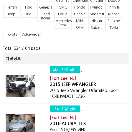
Cadillac
Chevrolet
Chrysler
Dodge
Ferrari
Ford
Genesis
GMC
Honda
Hyundai
Infiniti
Jeep
Kia
Land
Lexus
Lincoln
Maserati
Mazda
Rover
Mercedes-
MINI
Nissan
Porsche
Benz
RAM
Subaru
Tesla
Toyota
Volkswagen
Total 634
/ 64 page
차량정보
프리미엄 딜러
[Fort Lee, NJ]
2015 JEEP WRANGLER
2015 Jeep Wrangler Unlimited Sport
1C4BJWDG1FL736…
프리미엄 딜러
[Fort Lee, NJ]
2016 ACURA TLX
Price: $18,995 VIN: