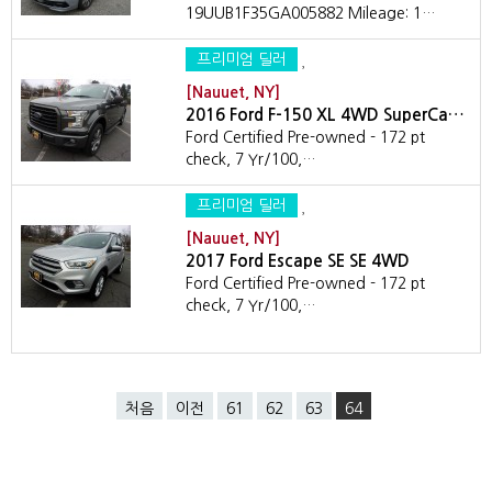
19UUB1F35GA005882 Mileage: 1…
프리미엄 딜러
[Nauuet, NY]
2016 Ford F-150 XL 4WD SuperCa…
Ford Certified Pre-owned - 172 pt
check, 7 Yr/100,…
프리미엄 딜러
[Nauuet, NY]
2017 Ford Escape SE SE 4WD
Ford Certified Pre-owned - 172 pt
check, 7 Yr/100,…
처음
이전
61
62
63
64