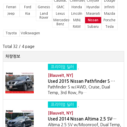
Cadillac
Chevrolet
Chrysler
Dodge
Ferrari
Ford
Genesis
GMC
Honda
Hyundai
Infiniti
Jeep
Kia
Land
Lexus
Lincoln
Maserati
Mazda
Rover
Mercedes-
MINI
Nissan
Porsche
Benz
RAM
Subaru
Tesla
Toyota
Volkswagen
Total 32
/ 4 page
차량정보
프리미엄 딜러
[Blauvelt, NY]
Used 2015 Nissan Pathfinder S …
Pathfinder S w/AWD, Cruise, Dual
Temp, 3rd Row, Po…
프리미엄 딜러
[Blauvelt, NY]
Used 2014 Nissan Altima 2.5 SV…
Altima 2.5 SV w/Moonroof, Dual Temp,